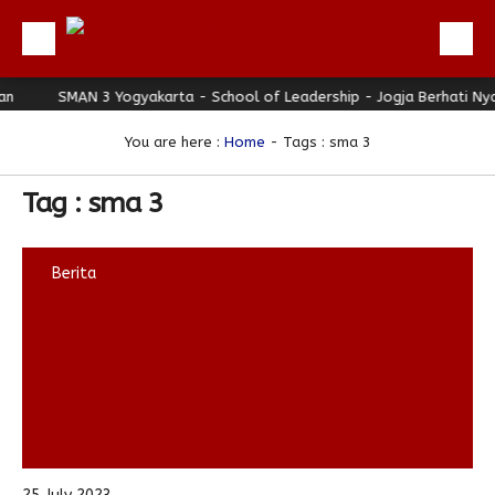
SMAN 3 Yogyakarta - School of Leadership - Jogja Berhati Nyaman
Beranda
Profil
You are here :
Home
-
Tags : sma 3
Berita
Tag : sma 3
Direktori
Keunggulan
Berita
Galeri
Download
Hubungi Kami
Bulletin
Link Referensi
PPDB