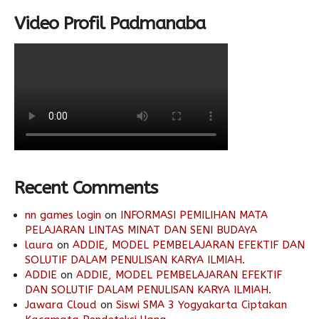
Video Profil Padmanaba
Recent Comments
nn games login
on
INFORMASI PEMILIHAN MATA
PELAJARAN LINTAS MINAT DAN SENI BUDAYA
laura
on
ADDIE, MODEL PEMBELAJARAN EFEKTIF DAN
SOLUTIF DALAM PENULISAN KARYA ILMIAH.
ADDIE
on
ADDIE, MODEL PEMBELAJARAN EFEKTIF
DAN SOLUTIF DALAM PENULISAN KARYA ILMIAH.
Jawara Cloud
on
Siswi SMA 3 Yogyakarta Ciptakan