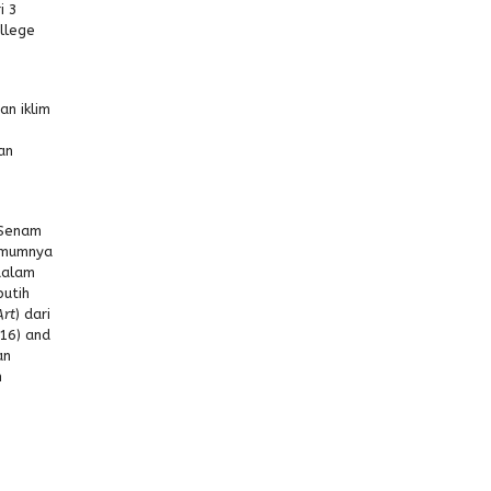
i 3
llege
an iklim
an
 Senam
 umumnya
dalam
putih
Art
) dari
(16) and
an
n