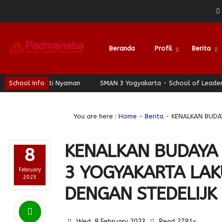
Beranda
Profil
Berita
Berhati Nyaman
School Info
SMAN 3 Yogyakarta - School of Leadership - Jog
You are here :
Home
-
Berita
- KENALKAN BUDAY
KENALKAN BUDAYA 
8
3 YOGYAKARTA LA
February
2023
DENGAN STEDELIJK
Wed, 8 February 2023
Read 2791x