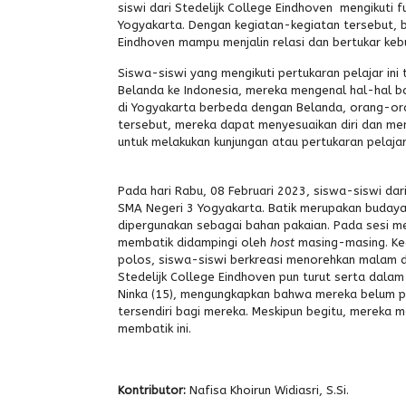
siswi dari Stedelijk College Eindhoven mengikuti 
Yogyakarta. Dengan kegiatan-kegiatan tersebut, b
Eindhoven mampu menjalin relasi dan bertukar ke
Siswa-siswi yang mengikuti pertukaran pelajar ini 
Belanda ke Indonesia, mereka mengenal hal-hal bar
di Yogyakarta berbeda dengan Belanda, orang-o
tersebut, mereka dapat menyesuaikan diri dan me
untuk melakukan kunjungan atau pertukaran pelaja
Pada hari Rabu, 08 Februari 2023, siswa-siswi da
SMA Negeri 3 Yogyakarta. Batik merupakan budaya
dipergunakan sebagai bahan pakaian. Pada sesi mem
membatik didampingi oleh
host
masing-masing. Keg
polos, siswa-siswi berkreasi menorehkan malam d
Stedelijk College Eindhoven pun turut serta dalam 
Ninka (15), mengungkapkan bahwa mereka belum 
tersendiri bagi mereka. Meskipun begitu, mereka
membatik ini.
Kontributor:
Nafisa Khoirun Widiasri, S.Si.