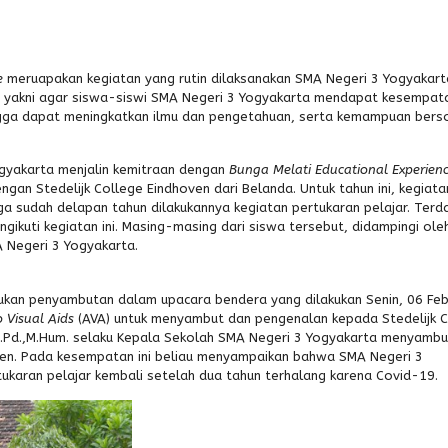
e
meruapakan kegiatan yang rutin dilaksanakan SMA Negeri 3 Yogyakart
ini yakni agar siswa-siswi SMA Negeri 3 Yogyakarta mendapat kesempat
ingga dapat meningkatkan ilmu dan pengetahuan, serta kemampuan berso
gyakarta menjalin kemitraan dengan
Bunga Melati Educational Experien
engan Stedelijk College Eindhoven dari Belanda. Untuk tahun ini, kegiatan
a sudah delapan tahun dilakukannya kegiatan pertukaran pelajar. Terd
ngikuti kegiatan ini. Masing-masing dari siswa tersebut, didampingi ol
 Negeri 3 Yogyakarta.
kukan penyambutan dalam upacara bendera yang dilakukan Senin, 06 Feb
 Visual Aids
(AVA) untuk menyambut dan pengenalan kepada Stedelijk 
 S.Pd.,M.Hum. selaku Kepala Sekolah SMA Negeri 3 Yogyakarta menyambu
oven. Pada kesempatan ini beliau menyampaikan bahwa SMA Negeri 3
ukaran pelajar kembali setelah dua tahun terhalang karena Covid-19.