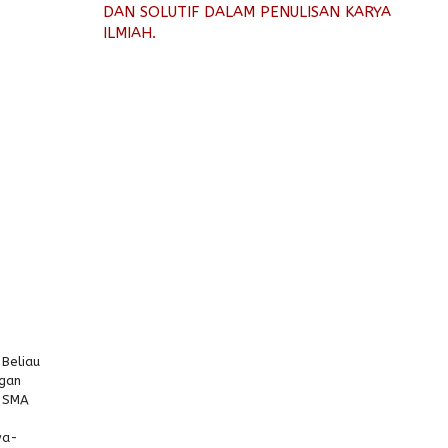
DAN SOLUTIF DALAM PENULISAN KARYA
ILMIAH.
 Beliau
ngan
i SMA
wa-