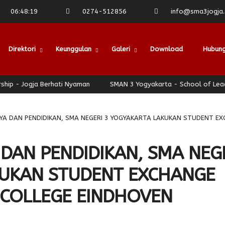
06
:
48
:
19
0274-512856
info@sma3jogja.s
Direktori
Keunggulan
Galeri
Download
Hubung
ja Berhati Nyaman
SMAN 3 Yogyakarta - School of Leadership - J
A DAN PENDIDIKAN, SMA NEGERI 3 YOGYAKARTA LAKUKAN STUDENT EX
DAN PENDIDIKAN, SMA NEG
KUKAN STUDENT EXCHANGE
 COLLEGE EINDHOVEN