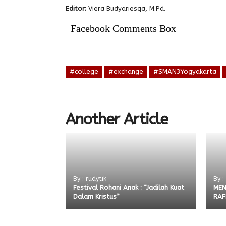
Editor:
Viera Budyariesqa, M.Pd.
Facebook Comments Box
#college
#exchange
#SMAN3Yogyakarta
Another Article
By : rudytik
By :
Festival Rohani Anak : “Jadilah Kuat
MEN
Dalam Kristus”
RAF