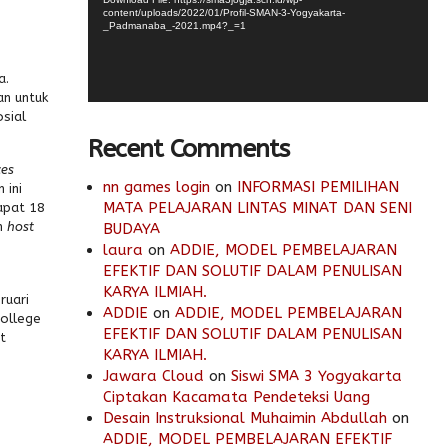
content/uploads/2022/01/Profil-SMAN-3-Yogyakarta-
_Padmanaba_-2021.mp4?_=1
a.
an untuk
sial
Recent Comments
ces
nn games login
on
INFORMASI PEMILIHAN
 ini
MATA PELAJARAN LINTAS MINAT DAN SENI
apat 18
eh
host
BUDAYA
laura
on
ADDIE, MODEL PEMBELAJARAN
EFEKTIF DAN SOLUTIF DALAM PENULISAN
KARYA ILMIAH.
ruari
ADDIE
on
ADDIE, MODEL PEMBELAJARAN
College
EFEKTIF DAN SOLUTIF DALAM PENULISAN
t
KARYA ILMIAH.
Jawara Cloud
on
Siswi SMA 3 Yogyakarta
Ciptakan Kacamata Pendeteksi Uang
Desain Instruksional Muhaimin Abdullah
on
ADDIE, MODEL PEMBELAJARAN EFEKTIF