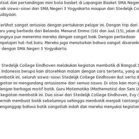
futsal dan pertandingan mini bola basket di Lapangan Basket SMA Neger
aik siswa-siswi dari SMA Negeri 3 Yogyakarta maupun dari Stedelijk Co
budayaan.
terlihat sangat antusias dengan pertukaran pelajar ini. Dengan trip dari
u yang berbeda dari Belanda. Menurut Emma (16) dan Juul (15), jalan d
rangnya pun menerima mereka dengan sangat baik. Dengan perbedaan
mpelajari hal-hal baru. Mereka juga menuturkan bahwa sangat disarank
r dengan SMA Negeri 3 Yogyakarta.
ri Stedelijk College Eindhoven melakukan kegiatan membatik di Bangsal
 Indonesia berupa kain ditorehkan malam dengan cara tertentu, yang
batik ini, seluruh siswa-siswi Stedelijk College Eindhoven ikut serta 
iatan ini mengundang antusiasme dari semua siswa. Di atas kain mori 
engan berbagai motif batik. Guru Matematika (
Mathematics
) dan Seni (
kegiatan membatik ini. Dua siswi dari Stedelijk College Eindhoven, Evy 
pernah membuat batik sebelumnya sehingga membatik menjadi tantang
 menganggap bahwa batik sangatlah indah dan mereka menyukai kegiata