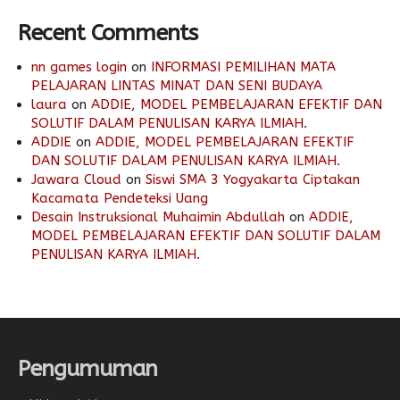
Recent Comments
nn games login
on
INFORMASI PEMILIHAN MATA
PELAJARAN LINTAS MINAT DAN SENI BUDAYA
laura
on
ADDIE, MODEL PEMBELAJARAN EFEKTIF DAN
SOLUTIF DALAM PENULISAN KARYA ILMIAH.
ADDIE
on
ADDIE, MODEL PEMBELAJARAN EFEKTIF
DAN SOLUTIF DALAM PENULISAN KARYA ILMIAH.
Jawara Cloud
on
Siswi SMA 3 Yogyakarta Ciptakan
Kacamata Pendeteksi Uang
Desain Instruksional Muhaimin Abdullah
on
ADDIE,
MODEL PEMBELAJARAN EFEKTIF DAN SOLUTIF DALAM
PENULISAN KARYA ILMIAH.
Pengumuman