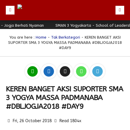
ogja Berhati Nyaman
Beranda
SMAN 3 Yogyakarta - School of Leadership 
Profil
You are here :
Home
-
Tak Berkategori
- KEREN BANGET AKSI
SUPORTER SMA 3 YOGYA MASSA PADMANABA #DBLJOGJA2018
Berita
Identitas Sekolah
#DAY9
Direktori
Visi-Misi
Terbaru
Keunggulan
Struktur Organisasi
Editorial
Guru & Karyawan
Galeri
Sejarah
Blog Guru
Prestasi
KEREN BANGET AKSI SUPORTER SMA
Download
Seragam
Padmanaba Smart Service
Foto
3 YOGYA MASSA PADMANABA
Hubungi Kami
Kolom Siswa
Majalah Digital
Video
#DBLJOGJA2018 #DAY9
Bulletin
Pengumuman
Karya Siswa
Link Referensi
Fasilitas
Padnews
Progresif #37
Fri, 26 October 2018
Read 1804x
PPDB
Eskul
Majalah Progresif
Event Padmanaba
Padstory