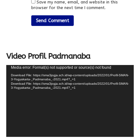
Save my name, email, and website in this
browser for the next time I comment.
Video Profil Padmanaba
Video
Media error: Format(s) not supported or source(s) not found
Player
Download File: https://sma3jogja.sch.id/wp-content/uploads/2022/01/Profil-SMAN-
3-Yogyakarta-_Padmanaba_-2021.mp4?_=1
Download File: https://sma3jogja.sch.id/wp-content/uploads/2022/01/Profil-SMAN-
3-Yogyakarta-_Padmanaba_-2021.mp4?_=1