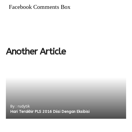
Facebook Comments Box
Alumni
Kegiatan Kemitraan
Penbes 2026
Antologi Puisi 1
Antologi Puisi 2
Antologi Puisi 3
Antologi Puisi 4
Another Article
Antologi Cerpen B.Inggris
By : rudytik
Hari Terakhir PLS 2016 Diisi Dengan Eksibisi