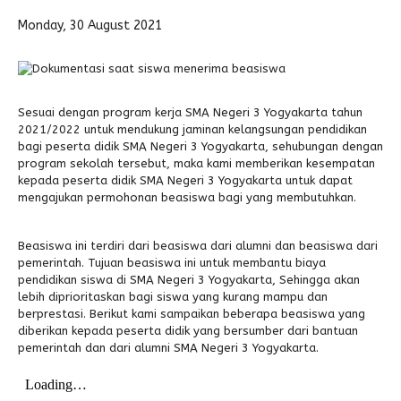
Monday, 30 August 2021
Alumni
Kegiatan Kemitraan
Penbes 2026
Antologi Puisi 1
Antologi Puisi 2
Antologi Puisi 3
Sesuai dengan program kerja SMA Negeri 3 Yogyakarta tahun
Antologi Puisi 4
2021/2022 untuk mendukung jaminan kelangsungan pendidikan
bagi peserta didik SMA Negeri 3 Yogyakarta, sehubungan dengan
Antologi Cerpen B.Inggris
program sekolah tersebut, maka kami memberikan kesempatan
kepada peserta didik SMA Negeri 3 Yogyakarta untuk dapat
mengajukan permohonan beasiswa bagi yang membutuhkan.
Beasiswa ini terdiri dari beasiswa dari alumni dan beasiswa dari
pemerintah. Tujuan beasiswa ini untuk membantu biaya
pendidikan siswa di SMA Negeri 3 Yogyakarta, Sehingga akan
lebih diprioritaskan bagi siswa yang kurang mampu dan
berprestasi. Berikut kami sampaikan beberapa beasiswa yang
diberikan kepada peserta didik yang bersumber dari bantuan
pemerintah dan dari alumni SMA Negeri 3 Yogyakarta.