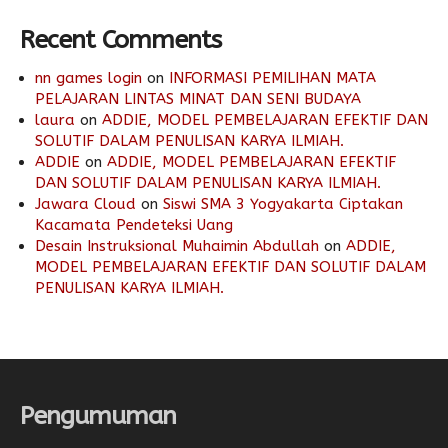
Recent Comments
nn games login
on
INFORMASI PEMILIHAN MATA
PELAJARAN LINTAS MINAT DAN SENI BUDAYA
laura
on
ADDIE, MODEL PEMBELAJARAN EFEKTIF DAN
SOLUTIF DALAM PENULISAN KARYA ILMIAH.
ADDIE
on
ADDIE, MODEL PEMBELAJARAN EFEKTIF
DAN SOLUTIF DALAM PENULISAN KARYA ILMIAH.
Jawara Cloud
on
Siswi SMA 3 Yogyakarta Ciptakan
Kacamata Pendeteksi Uang
Desain Instruksional Muhaimin Abdullah
on
ADDIE,
MODEL PEMBELAJARAN EFEKTIF DAN SOLUTIF DALAM
PENULISAN KARYA ILMIAH.
Pengumuman