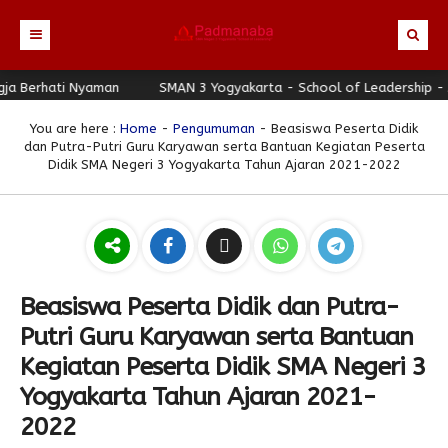
Berhati Nyaman
Beranda
SMAN 3 Yogyakarta - School of Leadership - Jogj
Profil
You are here :
Home
-
Pengumuman
- Beasiswa Peserta Didik
dan Putra-Putri Guru Karyawan serta Bantuan Kegiatan Peserta
Berita
Identitas Sekolah
Didik SMA Negeri 3 Yogyakarta Tahun Ajaran 2021-2022
Direktori
Visi-Misi
Terbaru
Keunggulan
Struktur Organisasi
Editorial
Guru & Karyawan
Galeri
Sejarah
Blog Guru
Prestasi
Beasiswa Peserta Didik dan Putra-
Download
Seragam
Padmanaba Smart Service
Foto
Putri Guru Karyawan serta Bantuan
Hubungi Kami
Kolom Siswa
Majalah Digital
Video
Kegiatan Peserta Didik SMA Negeri 3
Bulletin
Pengumuman
Karya Siswa
Yogyakarta Tahun Ajaran 2021-
Link Referensi
Fasilitas
Padnews
Progresif #37
2022
PPDB
Eskul
Majalah Progresif
Event Padmanaba
Padstory