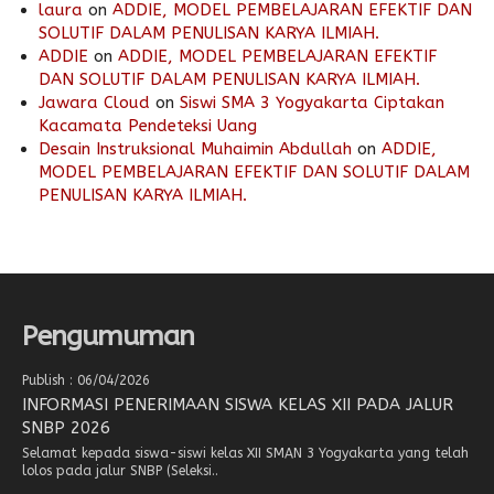
laura
on
ADDIE, MODEL PEMBELAJARAN EFEKTIF DAN
SOLUTIF DALAM PENULISAN KARYA ILMIAH.
ADDIE
on
ADDIE, MODEL PEMBELAJARAN EFEKTIF
DAN SOLUTIF DALAM PENULISAN KARYA ILMIAH.
Jawara Cloud
on
Siswi SMA 3 Yogyakarta Ciptakan
Kacamata Pendeteksi Uang
Desain Instruksional Muhaimin Abdullah
on
ADDIE,
MODEL PEMBELAJARAN EFEKTIF DAN SOLUTIF DALAM
PENULISAN KARYA ILMIAH.
Pengumuman
Publish : 06/04/2026
INFORMASI PENERIMAAN SISWA KELAS XII PADA JALUR
SNBP 2026
Selamat kepada siswa-siswi kelas XII SMAN 3 Yogyakarta yang telah
lolos pada jalur SNBP (Seleksi..