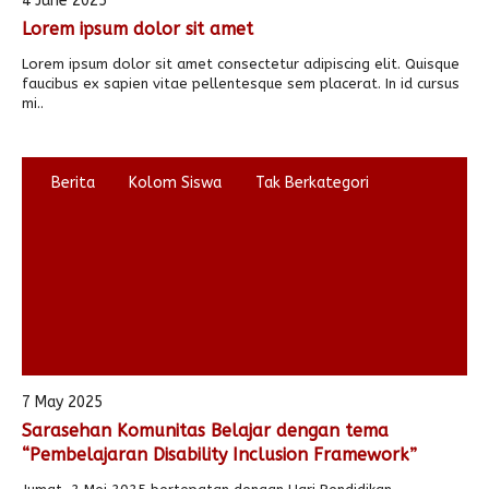
4 June 2025
Lorem ipsum dolor sit amet
Alumni
Kegiatan Kemitraan
Penbes 2026
Antologi Puisi 1
Lorem ipsum dolor sit amet consectetur adipiscing elit. Quisque
Antologi Puisi 2
faucibus ex sapien vitae pellentesque sem placerat. In id cursus
mi..
Antologi Puisi 3
Antologi Puisi 4
Berita
Kolom Siswa
Tak Berkategori
Antologi Cerpen B.Inggris
7 May 2025
Sarasehan Komunitas Belajar dengan tema
“Pembelajaran Disability Inclusion Framework”