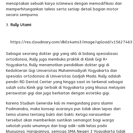
menciptakan sebuah karya istimewa dengan memodifikasi dan
memperhitungankan teknis serta setiap detail bagian motor
secara sempurna.
Rully Utami
https://res.cloudinary.com/dk0z4ums3/image/upload/v156274
Sebagai seorang dokter gigi yang ahli di bidang spesialisasi
ortodonsia, Rully juga membuka praktik di Klinik Gigi R+
Yogyakarta. Rully menamatkan pendidikan dokter gigi di
Kedokteran Gigi Universitas Muhammadiyah Yogyakarta dan
spesialis ortodonsia di Universitas Gadjah Mada. Rully adalah
pendiri RD Dental Center yang hingga saat ini terkenal sebagai
salah satu klinik gigi terbaik di Yogyakarta yang khusus melayani
perawatan gigi dan juga berkaitan dengan estetika gigi.
Karena Studium Generale kali ini mengundang para alumni
Padmanaba, maka konsep acaranya pun tidak akan lepas dari
tema utama tentang bukti dari bakti. Ketiga narasumber
tersebut akan memberikan suntikan semangat bagi warga
sekolah pada umumnya dan bagi adik-adik kelas pada
khususnya. Harapannya, semoga SMA Negeri 3 Yogyakarta tidak