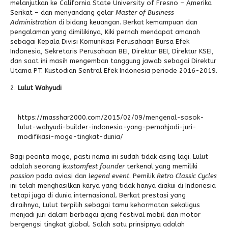
melanjutkan ke California State University of Fresno – Amerika
Serikat – dan menyandang gelar
Master of Business
Administration
di bidang keuangan. Berkat kemampuan dan
pengalaman yang dimilikinya, Kiki pernah mendapat amanah
sebagai Kepala Divisi Komunikasi Perusahaan Bursa Efek
Indonesia, Sekretaris Perusahaan BEI, Direktur BEI, Direktur KSEI,
dan saat ini masih mengemban tanggung jawab sebagai Direktur
Utama PT. Kustodian Sentral Efek Indonesia periode 2016-2019.
Lulut Wahyudi
https://masshar2000.com/2015/02/09/mengenal-sosok-
lulut-wahyudi-builder-indonesia-yang-pernahjadi-juri-
modifikasi-moge-tingkat-dunia/
Bagi pecinta moge, pasti nama ini sudah tidak asing lagi. Lulut
adalah seorang
kustomfest founder
terkenal yang memiliki
passion
pada aviasi dan
legend
event
. Pemilik
Retro Classic Cycles
ini telah menghasilkan karya yang tidak hanya diakui di Indonesia
tetapi juga di dunia internasional. Berkat prestasi yang
diraihnya, Lulut terpilih sebagai tamu kehormatan sekaligus
menjadi juri dalam berbagai ajang festival mobil dan motor
bergengsi tingkat global. Salah satu prinsipnya adalah