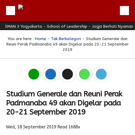
AN 3 Yogyakarta - School of Leadership - Jogja Berhati Nyaman
Beranda
Profil
You are here :
Home
-
Tak Berkategori
- Studium Generale dan
Reuni Perak Padmanaba 49 akan Digelar pada 20-21 September
Berita
2019
Direktori
Keunggulan
Galeri
Download
Studium Generale dan Reuni Perak
Padmanaba 49 akan Digelar pada
Hubungi Kami
20-21 September 2019
Bulletin
Link Referensi
Wed, 18 September 2019
Read 1688x
PPDB