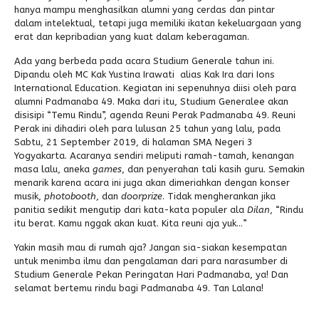
hanya mampu menghasilkan alumni yang cerdas dan pintar
dalam intelektual, tetapi juga memiliki ikatan kekeluargaan yang
erat dan kepribadian yang kuat dalam keberagaman.
Ada yang berbeda pada acara Studium Generale tahun ini.
Dipandu oleh MC Kak Yustina Irawati alias Kak Ira dari Ions
International Education. Kegiatan ini sepenuhnya diisi oleh para
alumni Padmanaba 49. Maka dari itu, Studium Generalee akan
disisipi “Temu Rindu”, agenda Reuni Perak Padmanaba 49. Reuni
Perak ini dihadiri oleh para lulusan 25 tahun yang lalu, pada
Sabtu, 21 September 2019, di halaman SMA Negeri 3
Yogyakarta. Acaranya sendiri meliputi ramah-tamah, kenangan
masa lalu, aneka
games
, dan penyerahan tali kasih guru. Semakin
menarik karena acara ini juga akan dimeriahkan dengan konser
musik,
photobooth
, dan
doorprize
. Tidak mengherankan jika
panitia sedikit mengutip dari kata-kata populer ala
Dilan
, “Rindu
itu berat. Kamu nggak akan kuat. Kita reuni aja yuk…”
Yakin masih mau di rumah aja? Jangan sia-siakan kesempatan
untuk menimba ilmu dan pengalaman dari para narasumber di
Studium Generale Pekan Peringatan Hari Padmanaba, ya! Dan
selamat bertemu rindu bagi Padmanaba 49. Tan Lalana!