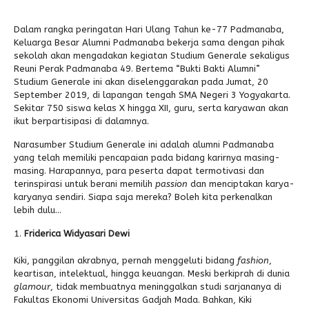
Alumni
Dalam rangka peringatan Hari Ulang Tahun ke-77 Padmanaba,
Keluarga Besar Alumni Padmanaba bekerja sama dengan pihak
sekolah akan mengadakan kegiatan Studium Generale sekaligus
Reuni Perak Padmanaba 49. Bertema “Bukti Bakti Alumni”
Studium Generale ini akan diselenggarakan pada Jumat, 20
September 2019, di lapangan tengah SMA Negeri 3 Yogyakarta.
Sekitar 750 siswa kelas X hingga XII, guru, serta karyawan akan
ikut berpartisipasi di dalamnya.
Narasumber Studium Generale ini adalah alumni Padmanaba
yang telah memiliki pencapaian pada bidang karirnya masing-
masing. Harapannya, para peserta dapat termotivasi dan
terinspirasi untuk berani memilih
passion
dan menciptakan karya-
karyanya sendiri. Siapa saja mereka? Boleh kita perkenalkan
lebih dulu…
Friderica Widyasari Dewi
Kiki, panggilan akrabnya, pernah menggeluti bidang
fashion
,
keartisan, intelektual, hingga keuangan. Meski berkiprah di dunia
glamour
, tidak membuatnya meninggalkan studi sarjananya di
Fakultas Ekonomi Universitas Gadjah Mada. Bahkan, Kiki