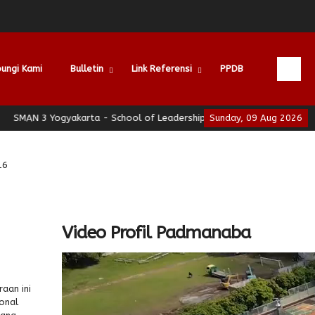
ungi Kami
Bulletin
Link Referensi
PPDB
 3 Yogyakarta - School of Leadership - Jogja Berhati Nyaman
Sunday, 09 Aug 2026
S
16
Video Profil Padmanaba
aan ini
ional