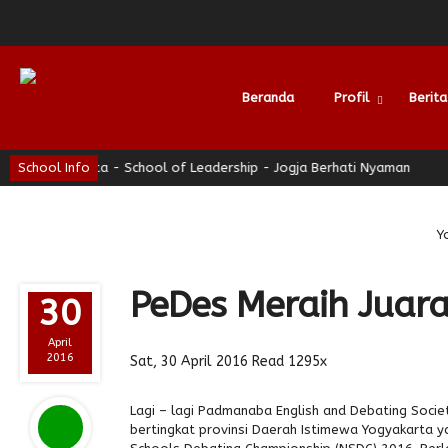
Beranda
Profil
Berita
gyakarta - School of Leadership - Jogja Berhati Nyaman
School Info
SMAN 3 
Alumni
Y
PeDes Meraih Juar
30
April
2016
Sat, 30 April 2016
Read 1295x
Lagi – lagi Padmanaba English and Debating Soci
bertingkat provinsi Daerah Istimewa Yogyakarta ya