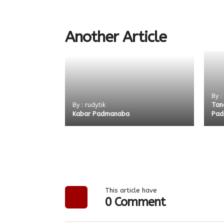
Another Article
By :
Tan
By : rudytik
Kabar Padmanaba
Pad
This article have
0 Comment