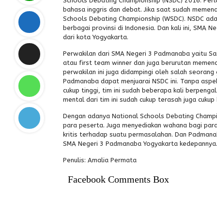
Schools Debating Championship (NSDC) 2016. Perl
bahasa inggris dan debat. Jika saat sudah memenan
Schools Debating Championship (WSDC). NSDC adala
berbagai provinsi di Indonesia. Dan kali ini, SMA
dari kota Yogyakarta.
Perwakilan dari SMA Negeri 3 Padmanaba yaitu Saint
atau first team winner dan juga berurutan memena
perwakilan ini juga didampingi oleh salah seorang
Padmanaba dapat menjuarai NSDC ini. Tanpa aspek
cukup tinggi, tim ini sudah beberapa kali berpe
mental dari tim ini sudah cukup terasah juga cukup
Dengan adanya National Schools Debating Champio
para peserta. Juga menyediakan wahana bagi para
kritis terhadap suatu permasalahan. Dan Padmana
SMA Negeri 3 Padmanaba Yogyakarta kedepannya
Penulis: Amalia Permata
Facebook Comments Box