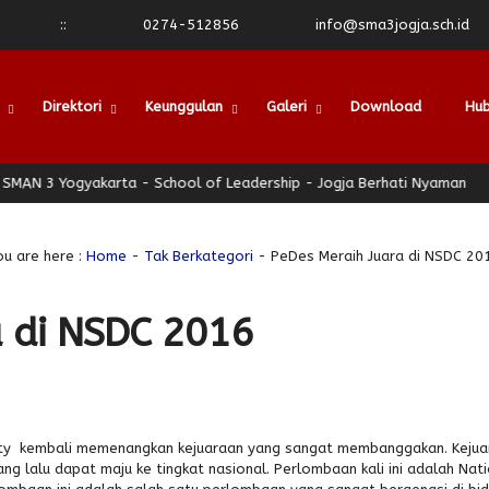
:
:
0274-512856
info@sma3jogja.sch.id
Direktori
Keunggulan
Galeri
Download
Hub
Yogyakarta - School of Leadership - Jogja Berhati Nyaman
SMAN
ou are here :
Home
-
Tak Berkategori
- PeDes Meraih Juara di NSDC 20
a di NSDC 2016
ety kembali memenangkan kejuaraan yang sangat membanggakan. Kejuar
ng lalu dapat maju ke tingkat nasional. Perlombaan kali ini adalah Nat