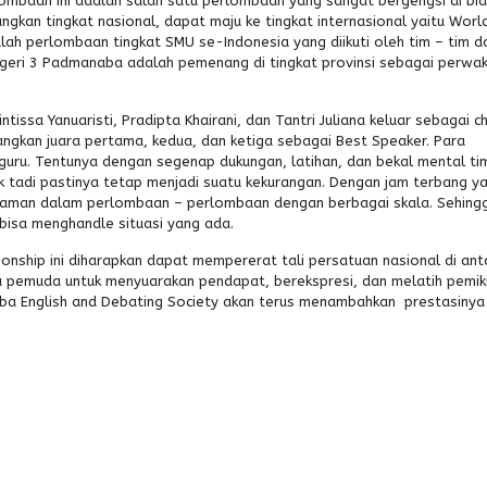
ombaan ini adalah salah satu perlombaan yang sangat bergengsi di bi
gkan tingkat nasional, dapat maju ke tingkat internasional yaitu Worl
h perlombaan tingkat SMU se-Indonesia yang diikuti oleh tim – tim da
 Negeri 3 Padmanaba adalah pemenang di tingkat provinsi sebagai perwak
issa Yanuaristi, Pradipta Khairani, dan Tantri Juliana keluar sebagai 
ngkan juara pertama, kedua, dan ketiga sebagai Best Speaker. Para
 guru. Tentunya dengan segenap dukungan, latihan, dan bekal mental ti
 tadi pastinya tetap menjadi suatu kekurangan. Dengan jam terbang y
ngalaman dalam perlombaan – perlombaan dengan berbagai skala. Sehing
 bisa menghandle situasi yang ada.
nship ini diharapkan dapat mempererat tali persatuan nasional di ant
 pemuda untuk menyuarakan pendapat, berekspresi, dan melatih pemik
ba English and Debating Society akan terus menambahkan prestasinya
.