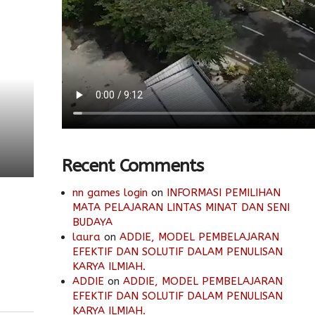
Recent Comments
nn games login
on
INFORMASI PEMILIHAN
MATA PELAJARAN LINTAS MINAT DAN SENI
BUDAYA
laura
on
ADDIE, MODEL PEMBELAJARAN
EFEKTIF DAN SOLUTIF DALAM PENULISAN
KARYA ILMIAH.
ADDIE
on
ADDIE, MODEL PEMBELAJARAN
EFEKTIF DAN SOLUTIF DALAM PENULISAN
KARYA ILMIAH.