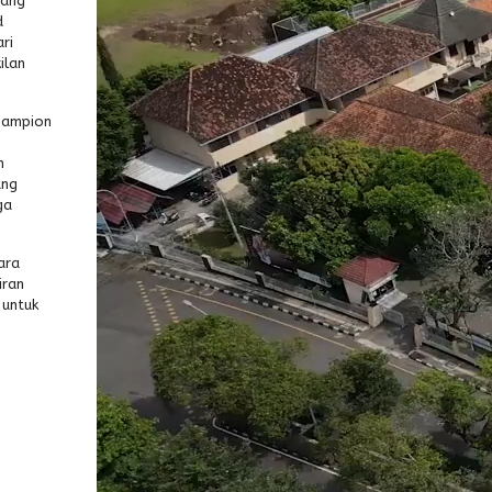
dang
d
ri
ilan
champion
m
ang
ga
ara
iran
 untuk