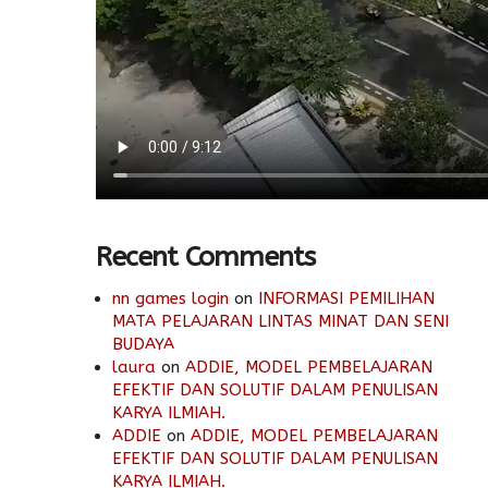
Recent Comments
nn games login
on
INFORMASI PEMILIHAN
MATA PELAJARAN LINTAS MINAT DAN SENI
BUDAYA
laura
on
ADDIE, MODEL PEMBELAJARAN
EFEKTIF DAN SOLUTIF DALAM PENULISAN
KARYA ILMIAH.
ADDIE
on
ADDIE, MODEL PEMBELAJARAN
EFEKTIF DAN SOLUTIF DALAM PENULISAN
KARYA ILMIAH.