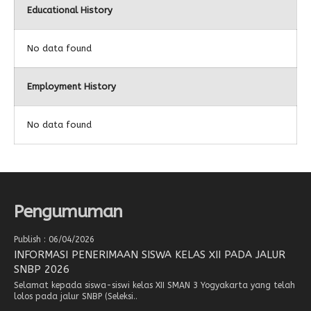
Educational History
No data found
Employment History
No data found
Pengumuman
Publish : 06/04/2026
INFORMASI PENERIMAAN SISWA KELAS XII PADA JALUR
SNBP 2026
Selamat kepada siswa-siswi kelas XII SMAN 3 Yogyakarta yang telah
lolos pada jalur SNBP (Seleksi..