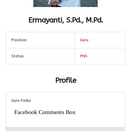
Alumni
Kegiatan Kemitraan
Penbes 2026
Antologi Puisi 1
Ermayanti, S.Pd., M.Pd.
Antologi Puisi 2
Antologi Puisi 3
Position
Guru
Antologi Puisi 4
Antologi Cerpen B.Inggris
Status
PNS
Profile
Guru Fisika
Facebook Comments Box