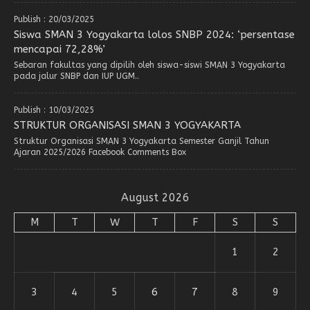
Publish : 20/03/2025
Siswa SMAN 3 Yogyakarta lolos SNBP 2024: ‘persentase
mencapai 72,28%’
Sebaran fakultas yang dipilih oleh siswa-siswi SMAN 3 Yogyakarta
pada jalur SNBP dan IUP UGM..
Publish : 10/03/2025
STRUKTUR ORGANISASI SMAN 3 YOGYAKARTA
Struktur Organisasi SMAN 3 Yogyakarta Semester Ganjil Tahun
Ajaran 2025/2026 Facebook Comments Box
August 2026
M
T
W
T
F
S
S
1
2
3
4
5
6
7
8
9