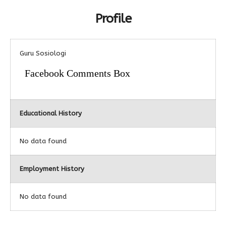
Profile
Alumni
Kegiatan Kemitraan
Penbes 2026
Antologi Puisi 1
Antologi Puisi 2
Guru Sosiologi
Antologi Puisi 3
Facebook Comments Box
Antologi Puisi 4
Antologi Cerpen B.Inggris
Educational History
No data found
Employment History
No data found