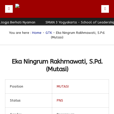
ogja Berhati Nyaman
Beranda
SMAN 3 Yogyakarta - School of Leadership -
Profil
You are here :
Home
-
GTK
- Eka Ningrum Rakhmawati, S.Pd.
(Mutasi)
Berita
Direktori
Keunggulan
Eka Ningrum Rakhmawati, S.Pd.
(Mutasi)
Galeri
Download
Hubungi Kami
Position
MUTASI
Bulletin
Status
PNS
Link Referensi
PPDB