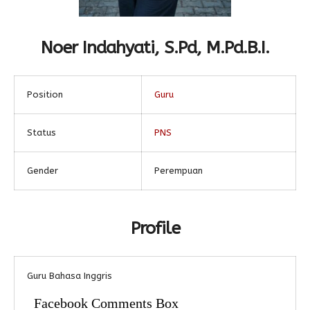
Alumni
Kegiatan Kemitraan
Penbes 2026
Antologi Puisi 1
Noer Indahyati, S.Pd, M.Pd.B.I.
Antologi Puisi 2
Antologi Puisi 3
Position
Guru
Antologi Puisi 4
Antologi Cerpen B.Inggris
Status
PNS
Gender
Perempuan
Profile
Guru Bahasa Inggris
Facebook Comments Box