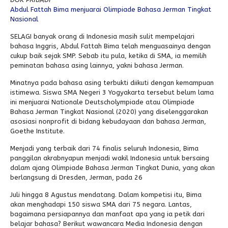
Abdul Fattah Bima menjuarai Olimpiade Bahasa Jerman Tingkat
Alumni
Kegiatan Kemitraan
Penbes 2026
Antologi Puisi 1
Nasional
SELAGI banyak orang di Indonesia masih sulit mempelajari
Antologi Puisi 2
bahasa Inggris, Abdul Fattah Bima telah menguasainya dengan
Antologi Puisi 3
cukup baik sejak SMP. Sebab itu pula, ketika di SMA, ia memilih
peminatan bahasa asing lainnya, yakni bahasa Jerman.
Antologi Puisi 4
Minatnya pada bahasa asing terbukti diikuti dengan kemampuan
Antologi Cerpen B.Inggris
istimewa. Siswa SMA Negeri 3 Yogyakarta tersebut belum lama
ini menjuarai Nationale Deutscholympiade atau Olimpiade
Bahasa Jerman Tingkat Nasional (2020) yang diselenggarakan
asosiasi nonprofit di bidang kebudayaan dan bahasa Jerman,
Goethe Institute.
Menjadi yang terbaik dari 74 finalis seluruh Indonesia, Bima
panggilan akrabnyapun menjadi wakil Indonesia untuk bersaing
dalam ajang Olimpiade Bahasa Jerman Tingkat Dunia, yang akan
berlangsung di Dresden, Jerman, pada 26
Juli hingga 8 Agustus mendatang. Dalam kompetisi itu, Bima
akan menghadapi 150 siswa SMA dari 75 negara. Lantas,
bagaimana persiapannya dan manfaat apa yang ia petik dari
belajar bahasa? Berikut wawancara Media Indonesia dengan