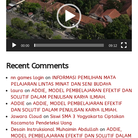
00:00
09:12
Recent Comments
nn games login
on
INFORMASI PEMILIHAN MATA
PELAJARAN LINTAS MINAT DAN SENI BUDAYA
laura
on
ADDIE, MODEL PEMBELAJARAN EFEKTIF DAN
SOLUTIF DALAM PENULISAN KARYA ILMIAH.
ADDIE
on
ADDIE, MODEL PEMBELAJARAN EFEKTIF
DAN SOLUTIF DALAM PENULISAN KARYA ILMIAH.
Jawara Cloud
on
Siswi SMA 3 Yogyakarta Ciptakan
Kacamata Pendeteksi Uang
Desain Instruksional Muhaimin Abdullah
on
ADDIE,
MODEL PEMBELAJARAN EFEKTIF DAN SOLUTIF DALAM