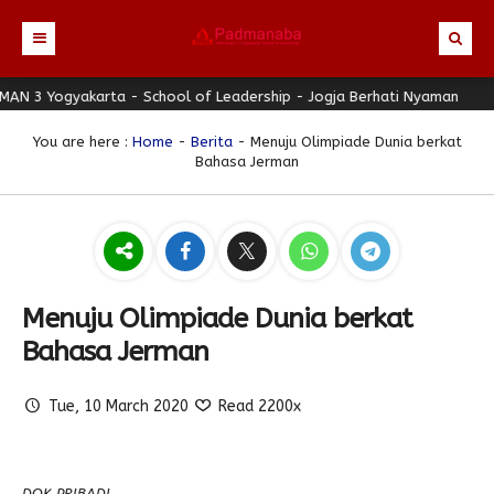
Yogyakarta - School of Leadership - Jogja Berhati Nyaman
Beranda
SMAN 
Profil
You are here :
Home
-
Berita
- Menuju Olimpiade Dunia berkat
Bahasa Jerman
Berita
Identitas Sekolah
Direktori
Visi-Misi
Terbaru
Keunggulan
Struktur Organisasi
Editorial
Guru & Karyawan
Galeri
Sejarah
Blog Guru
Prestasi
Menuju Olimpiade Dunia berkat
Download
Seragam
Padmanaba Smart Service
Foto
Bahasa Jerman
Hubungi Kami
Kolom Siswa
Majalah Digital
Video
Tue, 10 March 2020
Read 2200x
Bulletin
Pengumuman
Karya Siswa
Link Referensi
Fasilitas
Padnews
Progresif #37
PPDB
DOK PRIBADI
Eskul
Majalah Progresif
Event Padmanaba
Padstory