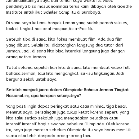
Alhamdulillahnya saya dan teman saya waktu itu video
pendeknya bisa masuk nominasi terus kami dibayari oleh Goethe
Institute untuk ikut Schuler Camp itu di Surabaya.
Di sana saya ketemu banyak teman yang sudah pernah sukses,
baik di tingkat nasional maupun Asia-Pasifik.
Setelah tiba di sana, kita fokus membuat film. Ada dua film
yang dibuat. Selain itu, didatangkan langsung dua tutor dari
Jerman. Jadi, di sana kita bisa interaksi langsung juga dengan
orang native Jerman.
Total selama sepuluh hari kita di sana, kita membuat video full
bahasa Jerman, lalu kita mengangkat isu-isu lingkungan. Jadi
berguna sekali untuk saya
Setelah menjadi juara dalam Olimpiade Bahasa Jerman Tingkat
Nasional ini, apa harapan selanjutnya?
Yang pasti ingin dapat peringkat satu atau minimal tiga besar.
Menurut saya, persaingan juga cukup ketat karena seperti yang
kita tahu setiap sekolah juga mengadakan pelatihan atau
intensif intensif bagi siswanya sebelum Olimpiade. Oleh karena
itu, saya juga merasa sebelum Olimpiade itu saya harus memiliki
suatu nilai lebih daripada orang-orang lain.