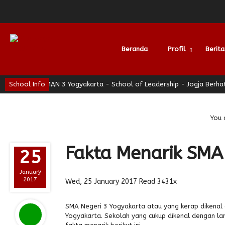
Beranda
Profil
Berita
School Info
SMAN 3 Yogyakarta - School of Leadership - Jogja Berhati Nyam
Alumni
You 
Fakta Menarik SMA
25
January
2017
Wed, 25 January 2017
Read 3431x
SMA Negeri 3 Yogyakarta atau yang kerap dikena
Yogyakarta. Sekolah yang cukup dikenal dengan lam