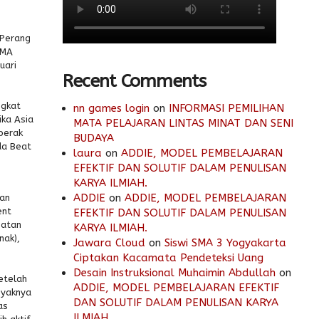
 Perang
SMA
uari
Recent Comments
ngkat
nn games login
on
INFORMASI PEMILIHAN
ika Asia
MATA PELAJARAN LINTAS MINAT DAN SENI
perak
BUDAYA
da Beat
laura
on
ADDIE, MODEL PEMBELAJARAN
EFEKTIF DAN SOLUTIF DALAM PENULISAN
KARYA ILMIAH.
ADDIE
on
ADDIE, MODEL PEMBELAJARAN
gan
ent
EFEKTIF DAN SOLUTIF DALAM PENULISAN
gatan
KARYA ILMIAH.
nak),
Jawara Cloud
on
Siswi SMA 3 Yogyakarta
Ciptakan Kacamata Pendeteksi Uang
Desain Instruksional Muhaimin Abdullah
on
etelah
ADDIE, MODEL PEMBELAJARAN EFEKTIF
nyaknya
DAN SOLUTIF DALAM PENULISAN KARYA
as
ILMIAH.