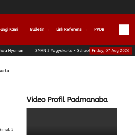
ungi Kami
Bulletin
Link Referensi
PPDB
yaman
SMAN 3 Yogyakarta - School of Leadership - Jogja Berhati
Friday, 07 Aug 2026
karta
Video Profil Padmanaba
 Simak 5