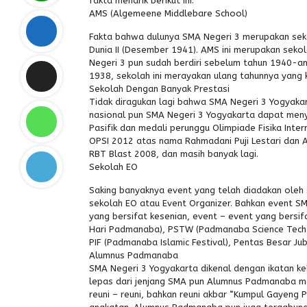
fakta menarik berikut ini.
AMS (Algemeene Middlebare School)
Fakta bahwa dulunya SMA Negeri 3 merupakan seko
Dunia II (Desember 1941). AMS ini merupakan sekol
Negeri 3 pun sudah berdiri sebelum tahun 1940-a
1938, sekolah ini merayakan ulang tahunnya yang 
Sekolah Dengan Banyak Prestasi
Tidak diragukan lagi bahwa SMA Negeri 3 Yogyakar
nasional pun SMA Negeri 3 Yogyakarta dapat meny
Pasifik dan medali perunggu Olimpiade Fisika Int
OPSI 2012 atas nama Rahmadani Puji Lestari dan A
RBT Blast 2008, dan masih banyak lagi.
Sekolah EO
Saking banyaknya event yang telah diadakan oleh s
sekolah EO atau Event Organizer. Bahkan event S
yang bersifat kesenian, event – event yang bersif
Hari Padmanaba), PSTW (Padmanaba Science Tech Wee
PIF (Padmanaba Islamic Festival), Pentas Besar Ju
Alumnus Padmanaba
SMA Negeri 3 Yogyakarta dikenal dengan ikatan ke
lepas dari jenjang SMA pun Alumnus Padmanaba mas
reuni – reuni, bahkan reuni akbar “Kumpul Gayeng