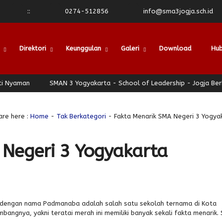
:
:
0274-512856
info@sma3jogja.sch.id
Direktori
Keunggulan
Galeri
Download
Hub
an
SMAN 3 Yogyakarta - School of Leadership - Jogja Berhati N
are here :
Home
-
Tak Berkategori
- Fakta Menarik SMA Negeri 3 Yogya
 Negeri 3 Yogyakarta
l dengan nama Padmanaba adalah salah satu sekolah ternama di Kota
bangnya, yakni teratai merah ini memiliki banyak sekali fakta menarik.