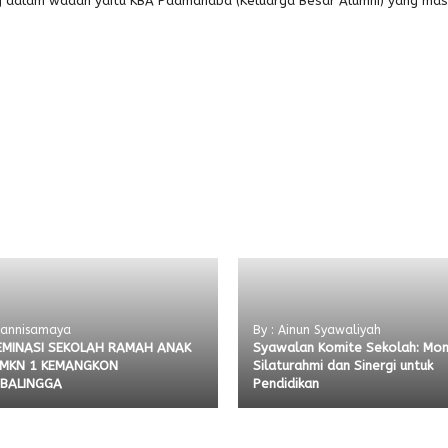
 dalam wadah yaitu KBA Padmanaba (Keluarga Besar Alumni) yang masi
: annisamaya
By : Ainun Syawaliyah
EMINASI SEKOLAH RAMAH ANAK
Syawalan Komite Sekolah: Mo
SMKN 1 KEMANGKON
Silaturahmi dan Sinergi untuk
BALINGGA
Pendidikan