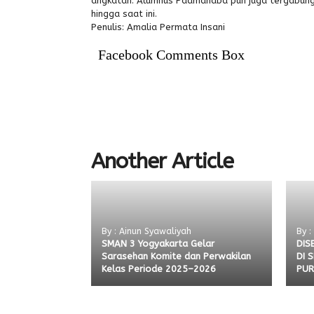
angkatan. Alumnus Padmanaba pun juga tergabung
hingga saat ini.
Penulis: Amalia Permata Insani
Facebook Comments Box
Another Article
By : Ainun Syawaliyah
By 
SMAN 3 Yogyakarta Gelar
DIS
Sarasehan Komite dan Perwakilan
DI 
Kelas Periode 2025–2026
PUR