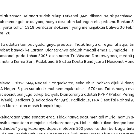
lah zaman Belanda sudah cukup terkenal. AMS dikenal sejak pecahnya
ah menengah atas yang hanya diisi oleh kalangan elit pribumi. Bahkan 
n, yaitu tahun 1918 berdasar dokumen yang menunjukkan bahwa 30 Febr
ke-20.
ta adalah tempat gudangnya prestasi. Tidak hanya di regional saja, ti
abet banyak kejuaraan. Diantaranya adalah medali emas Olimpiade Fis
ernasional pada tahun 2003 atas nama Tri Wiyono Darsowiyono, medali 
malina Kurnia Sari, Padzband #6 atau Koala Band juara I Nasional Hon
iswa – siswi SMA Negeri 3 Yogyakarta, sekolah ini bahkan dijuluki den
MA Negeri 3 pun sudah dikenal semenjak tahun 1970-an. Tidak hanya ev
at sosial pun juga cukup banyak. Diantaranya adalah PPHP (Pekan Perin
k), Dedicart (Dedication for Art), Padlicious, FRA (Festifal Rohani A
bah Macan, dan masih banyak lagi.
keluargaan yang sangat erat. Tidak hanya saat menjadi murid, namun s
ih senantiasa menjalin kekeluargaannya. Hal ini dibuktikan dengan ba
 Padmaba” yang kabarnya dapat melebihi 500 peserta dari berbagai lint