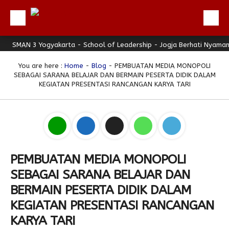
SMAN 3 Yogyakarta - School of Leadership - Jogja Berhati Nyaman
Beranda
Profil
You are here :
Home
-
Blog
- PEMBUATAN MEDIA MONOPOLI
SEBAGAI SARANA BELAJAR DAN BERMAIN PESERTA DIDIK DALAM
Berita
KEGIATAN PRESENTASI RANCANGAN KARYA TARI
Direktori
Keunggulan
Galeri
Download
PEMBUATAN MEDIA MONOPOLI
SEBAGAI SARANA BELAJAR DAN
Hubungi Kami
BERMAIN PESERTA DIDIK DALAM
Bulletin
KEGIATAN PRESENTASI RANCANGAN
Link Referensi
KARYA TARI
PPDB