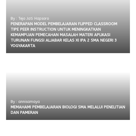
By : Tejo Jati Hapsoro
PENERAPAN MODEL PEMBELAJARAN FLIPPED CLASSROOM
TIPE PEER INSTRUCTION UNTUK MENINGKATKAN
KEMAMPUAN PEMECAHAN MASALAH MATERI APLIKASI
TURUNAN FUNGSI ALJABAR KELAS XI IPA 2 SMA NEGERI 3
YOGYAKARTA
By : annisamaya
MEMAHAMI PEMBELAJARAN BIOLOGI SMA MELALUI PENELITIAN
DAN PAMERAN