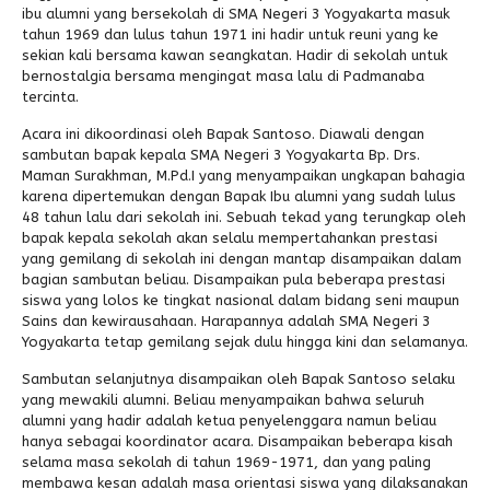
ibu alumni yang bersekolah di SMA Negeri 3 Yogyakarta masuk
tahun 1969 dan lulus tahun 1971 ini hadir untuk reuni yang ke
Alumni
sekian kali bersama kawan seangkatan. Hadir di sekolah untuk
bernostalgia bersama mengingat masa lalu di Padmanaba
tercinta.
Acara ini dikoordinasi oleh Bapak Santoso. Diawali dengan
sambutan bapak kepala SMA Negeri 3 Yogyakarta Bp. Drs.
Maman Surakhman, M.Pd.I yang menyampaikan ungkapan bahagia
karena dipertemukan dengan Bapak Ibu alumni yang sudah lulus
48 tahun lalu dari sekolah ini. Sebuah tekad yang terungkap oleh
bapak kepala sekolah akan selalu mempertahankan prestasi
yang gemilang di sekolah ini dengan mantap disampaikan dalam
bagian sambutan beliau. Disampaikan pula beberapa prestasi
siswa yang lolos ke tingkat nasional dalam bidang seni maupun
Sains dan kewirausahaan. Harapannya adalah SMA Negeri 3
Yogyakarta tetap gemilang sejak dulu hingga kini dan selamanya.
Sambutan selanjutnya disampaikan oleh Bapak Santoso selaku
yang mewakili alumni. Beliau menyampaikan bahwa seluruh
alumni yang hadir adalah ketua penyelenggara namun beliau
hanya sebagai koordinator acara. Disampaikan beberapa kisah
selama masa sekolah di tahun 1969-1971, dan yang paling
membawa kesan adalah masa orientasi siswa yang dilaksanakan