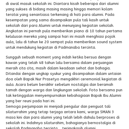
di awal masuk sekolah ini. Diantara kisah beberapa dari alumni
yang sukses di bidang masing masing hingga memori kolam
teratai yang senantiasa terkenang di hati para alumni. Pada
kesempatan yang sama disampaikan pula tali kasih untuk
sekolah dari para Alumni untuk menunjang kegiatan sekolah.
Angkatan ini pernah pula memberikan piano di 10 tahun pertama
kelulusan mereka yang sampai hari ini masih menghiasi pojok
aula, lalu di tahun ke 20 sempat pula memberikan sound system
untuk mendukung kegiatan di Padmanaba tercinta.
Sungguh sebuah moment yang indah ketika bersua dengan
kawan yang telah 48 tahun lalu bersama dalam perjuangan
meraih cita cita, masih dalam keadaan sehat dan bahagia.
Ditandai dengan ungkap syukur yang disampaikan dalam untaian
doa oleh Bapak Nur Prasetyo mengakhiri ceremonial kegiatan di
aula. Acara belum berakhir sebelum nostalgia dan beramah
tamah dengan warga dan lingkungan sekolah. Foto bersama pun
tak ketinggalan menyempurnakan kebahagiaan Bapak Ibu Alumni
yang ber reuni pada hari ini.
Semoga perjumpaan ini menjadi pengulur dan penguat tali
silaturrahim yang tetap terjaga antara kami, warga SMAN 3
masa kini dan para alumni yang telah lebih dahulu berproses di
sekolah ini. Indahnya silaturahim, bahagianya bernostalgia di
sekolah Padmanaba tercinta…. terimakasih alumni.