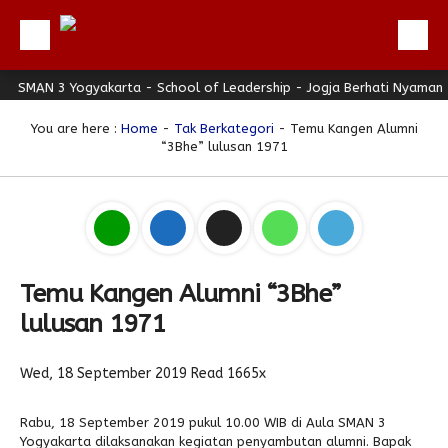
MAN 3 Yogyakarta - School of Leadership - Jogja Berhati Nyaman
Beranda
Profil
You are here :
Home
-
Tak Berkategori
- Temu Kangen Alumni
“3Bhe” lulusan 1971
Berita
Direktori
Keunggulan
Galeri
Temu Kangen Alumni “3Bhe”
Download
lulusan 1971
Hubungi Kami
Wed, 18 September 2019
Read 1665x
Bulletin
Link Referensi
Rabu, 18 September 2019 pukul 10.00 WIB di Aula SMAN 3
Yogyakarta dilaksanakan kegiatan penyambutan alumni. Bapak
PPDB