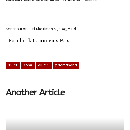
Kontributor : Tri Khotimah S.,S.Ag,M.Pd.I
Facebook Comments Box
1971
3bhe
alumni
padmanaba
Another Article