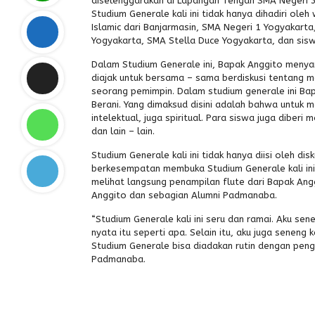
diselenggarakan di Lapangan Tengah SMA Negeri 3 Y
Studium Generale kali ini tidak hanya dihadiri ol
Islamic dari Banjarmasin, SMA Negeri 1 Yogyakar
Yogyakarta, SMA Stella Duce Yogyakarta, dan siswa
Dalam Studium Generale ini, Bapak Anggito menya
diajak untuk bersama – sama berdiskusi tentang ma
seorang pemimpin. Dalam studium generale ini Ba
Berani. Yang dimaksud disini adalah bahwa untuk 
intelektual, juga spiritual. Para siswa juga diberi
dan lain – lain.
Studium Generale kali ini tidak hanya diisi oleh 
berkesempatan membuka Studium Generale kali ini
melihat langsung penampilan flute dari Bapak Ang
Anggito dan sebagian Alumni Padmanaba.
“Studium Generale kali ini seru dan ramai. Aku s
nyata itu seperti apa. Selain itu, aku juga sene
Studium Generale bisa diadakan rutin dengan pengi
Padmanaba.