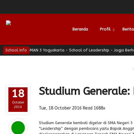
Beranda
Profil
Berita
an
School Info
SMAN 3 Yogyakarta - School of Leadership - Jogja Berhati Ny
Alumni
Studium Generale:
18
October
2016
Tue, 18 October 2016
Read 1688x
Studium Generale kembali digelar di SMA Negeri 3
“Leadership” dengan pembicara yaitu Bapak Anggi