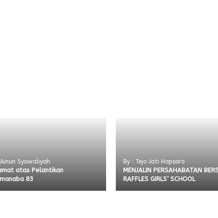
 Ainun Syawaliyah
By : Tejo Jati Hapsoro
amat atas Pelantikan
MENJALIN PERSAHABATAN BER
manaba 83
RAFFLES GIRLS’ SCHOOL