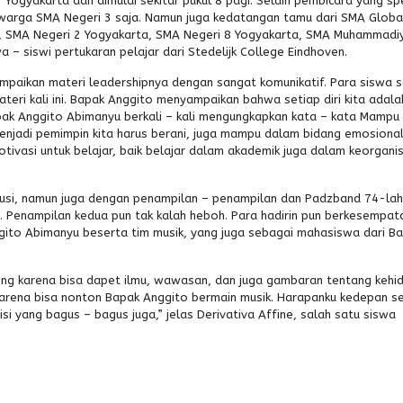
ogyakarta dan dimulai sekitar pukul 8 pagi. Selain pembicara yang spe
eh warga SMA Negeri 3 saja. Namun juga kedatangan tamu dari SMA Globa
ta, SMA Negeri 2 Yogyakarta, SMA Negeri 8 Yogyakarta, SMA Muhammadi
 – siswi pertukaran pelajar dari Stedelijk College Eindhoven.
mpaikan materi leadershipnya dengan sangat komunikatif. Para siswa 
teri kali ini. Bapak Anggito menyampaikan bahwa setiap diri kita adala
pak Anggito Abimanyu berkali – kali mengungkapkan kata – kata Mampu
menjadi pemimpin kita harus berani, juga mampu dalam bidang emosional
 motivasi untuk belajar, baik belajar dalam akademik juga dalam keorgani
diskusi, namun juga dengan penampilan – penampilan dan Padzband 74-la
. Penampilan kedua pun tak kalah heboh. Para hadirin pun berkesempat
gito Abimanyu beserta tim musik, yang juga sebagai mahasiswa dari B
eneng karena bisa dapet ilmu, wawasan, dan juga gambaran tentang kehi
ng karena bisa nonton Bapak Anggito bermain musik. Harapanku kedepan 
si yang bagus – bagus juga,” jelas Derivativa Affine, salah satu siswa