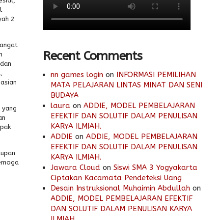
sial,
l
yah 2
sangat
Recent Comments
h
 dan
,
nn games login
on
INFORMASI PEMILIHAN
sasian
MATA PELAJARAN LINTAS MINAT DAN SENI
BUDAYA
laura
on
ADDIE, MODEL PEMBELAJARAN
h yang
EFEKTIF DAN SOLUTIF DALAM PENULISAN
an
KARYA ILMIAH.
apak
ADDIE
on
ADDIE, MODEL PEMBELAJARAN
EFEKTIF DAN SOLUTIF DALAM PENULISAN
dupan
KARYA ILMIAH.
semoga
Jawara Cloud
on
Siswi SMA 3 Yogyakarta
Ciptakan Kacamata Pendeteksi Uang
Desain Instruksional Muhaimin Abdullah
on
ADDIE, MODEL PEMBELAJARAN EFEKTIF
DAN SOLUTIF DALAM PENULISAN KARYA
ILMIAH.