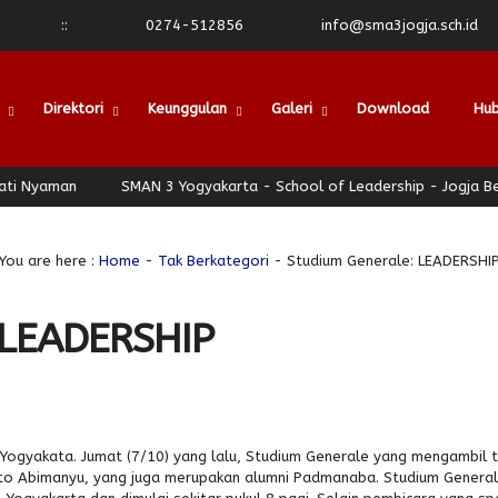
:
:
0274-512856
info@sma3jogja.sch.id
Direktori
Keunggulan
Galeri
Download
Hub
aman
SMAN 3 Yogyakarta - School of Leadership - Jogja Berhati
You are here :
Home
-
Tak Berkategori
- Studium Generale: LEADERSHI
 LEADERSHIP
 Yogyakata. Jumat (7/10) yang lalu, Studium Generale yang mengambil
to Abimanyu, yang juga merupakan alumni Padmanaba. Studium Generale