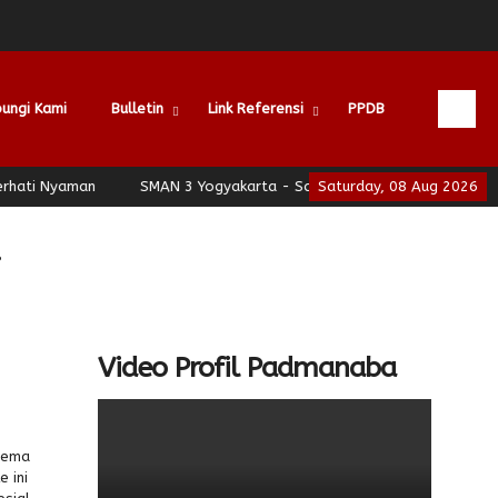
ungi Kami
Bulletin
Link Referensi
PPDB
 Nyaman
SMAN 3 Yogyakarta - School of Leadership - Jogja Berha
Saturday, 08 Aug 2026
P
Video Profil Padmanaba
 tema
 ini