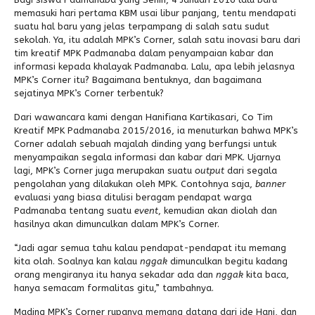
memasuki hari pertama KBM usai libur panjang, tentu mendapati
Alumni
Kegiatan Kemitraan
Penbes 2026
Antologi Puisi 1
suatu hal baru yang jelas terpampang di salah satu sudut
sekolah. Ya, itu adalah MPK’s Corner, salah satu inovasi baru dari
Antologi Puisi 2
tim kreatif MPK Padmanaba dalam penyampaian kabar dan
informasi kepada khalayak Padmanaba. Lalu, apa lebih jelasnya
Antologi Puisi 3
MPK’s Corner itu? Bagaimana bentuknya, dan bagaimana
sejatinya MPK’s Corner terbentuk?
Antologi Puisi 4
Dari wawancara kami dengan Hanifiana Kartikasari, Co Tim
Antologi Cerpen B.Inggris
Kreatif MPK Padmanaba 2015/2016, ia menuturkan bahwa MPK’s
Corner adalah sebuah majalah dinding yang berfungsi untuk
menyampaikan segala informasi dan kabar dari MPK. Ujarnya
lagi, MPK’s Corner juga merupakan suatu
output
dari segala
pengolahan yang dilakukan oleh MPK. Contohnya saja,
banner
evaluasi yang biasa ditulisi beragam pendapat warga
Padmanaba tentang suatu
event
, kemudian akan diolah dan
hasilnya akan dimunculkan dalam MPK’s Corner.
“Jadi agar semua tahu kalau pendapat-pendapat itu memang
kita olah. Soalnya kan kalau
nggak
dimunculkan begitu kadang
orang mengiranya itu hanya sekadar ada dan
nggak
kita baca,
hanya semacam formalitas gitu,” tambahnya.
Mading MPK’s Corner rupanya memang datang dari ide Hani, dan