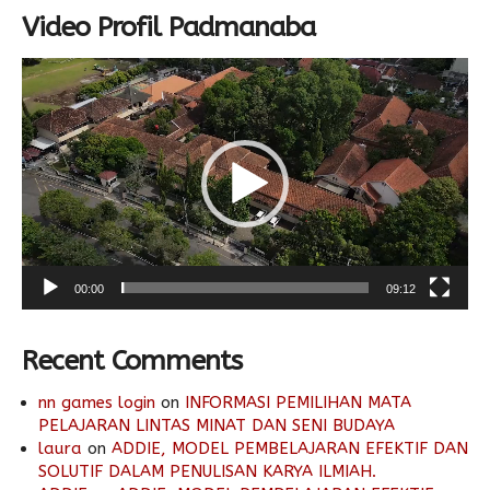
Video Profil Padmanaba
Video
Player
00:00
09:12
Recent Comments
nn games login
on
INFORMASI PEMILIHAN MATA
PELAJARAN LINTAS MINAT DAN SENI BUDAYA
laura
on
ADDIE, MODEL PEMBELAJARAN EFEKTIF DAN
SOLUTIF DALAM PENULISAN KARYA ILMIAH.