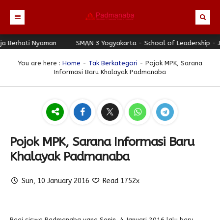
erhati Nyaman
Beranda
SMAN 3 Yogyakarta - School of Leadership - Jogja
Profil
You are here :
Home
-
Tak Berkategori
- Pojok MPK, Sarana
Informasi Baru Khalayak Padmanaba
Berita
Identitas Sekolah
Direktori
Visi-Misi
Terbaru
Keunggulan
Struktur Organisasi
Editorial
Guru & Karyawan
Galeri
Sejarah
Blog Guru
Prestasi
Pojok MPK, Sarana Informasi Baru
Download
Seragam
Padmanaba Smart Service
Foto
Khalayak Padmanaba
Hubungi Kami
Kolom Siswa
Majalah Digital
Video
Sun, 10 January 2016
Read 1752x
Bulletin
Pengumuman
Karya Siswa
Link Referensi
Fasilitas
Padnews
Progresif #37
PPDB
Bagi siswa Padmanaba yang Senin, 4 Januari 2016 lalu baru
Eskul
Majalah Progresif
Event Padmanaba
Padstory