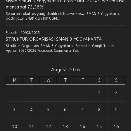
Siswa SMAN 3 Yogyakarta lolos SNBP 2024: ‘persentase
mencapai 72,28%’
Sebaran fakultas yang dipilih oleh siswa-siswi SMAN 3 Yogyakarta
pada jalur SNBP dan IUP UGM..
Publish : 10/03/2025
STRUKTUR ORGANISASI SMAN 3 YOGYAKARTA
Struktur Organisasi SMAN 3 Yogyakarta Semester Ganjil Tahun
Ajaran 2025/2026 Facebook Comments Box
August 2026
M
T
W
T
F
S
S
1
2
3
4
5
6
7
8
9
10
11
12
13
14
15
16