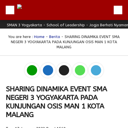
MAN 3 Yogyakarta - School of Leadership - Jogja Berhati Nyaman
Beranda
Profil
You are here :
Home
-
Berita
- SHARING DINAMIKA EVENT SMA
NEGERI 3 YOGYAKARTA PADA KUNJUNGAN OSIS MAN 1 KOTA
Berita
MALANG
Direktori
Keunggulan
Galeri
Download
SHARING DINAMIKA EVENT SMA
NEGERI 3 YOGYAKARTA PADA
Hubungi Kami
KUNJUNGAN OSIS MAN 1 KOTA
Bulletin
MALANG
Link Referensi
PPDB