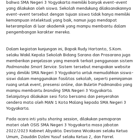
bahwa SMA Negeri 3 Yogyakarta memiliki banyak
event-event
yang dilakukan oleh siswa. Sekolah mendukung dilaksanakannya
event-event
tersebut dengan tujuan siswa tidak hanya memiliki
kemampuan intelektual yang baik, namun juga mendapat
keterampilan di luar akademik yang mampu membantu dalam
pengembangan karakter mereka.
Dalam kegiatan kunjungan ini, Bapak Rudy Hartanto, S.Kom.
selaku Wakil Kepala Sekolah Bidang Sarana dan Prasarana juga
memberikan penjelasan yang menarik terkait penggunaan sistem
Padmanaba Smart Service
. Sistem tersebut merupakan website
yang dimiliki SMA Negeri 3 Yogyakarta untuk memudahkan siswa-
siswi dalam menggunakan fasilitas sekolah, seperti peminjaman
ruang untuk
event
, presensi
online
, dan Buletin Padmanaba yang
mampu membantu
branding
SMA Negeri 3 Yogyakarta.
Selanjutnya dilakukan sesi foto bersama dan penyerahan
cendera mata oleh MAN 1 Kota Malang kepada SMA Negeri 3
Yogyakarta.
Pada acara inti yaitu
sharing session
, dilakukan pemaparan
materi oleh OSIS SMA Negeri 3 Yogyakarta masa jabatan
2022/2023 Kabinet Abyakta. Destiana Wicaksani selaku Ketua
Umum, Ziauddin Dzilmi Yusuf selaku Ketua 2, dan Farrel