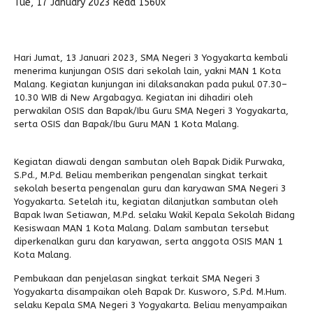
Tue, 17 January 2023
Read 1560x
Alumni
Hari Jumat, 13 Januari 2023, SMA Negeri 3 Yogyakarta kembali
menerima kunjungan OSIS dari sekolah lain, yakni MAN 1 Kota
Malang. Kegiatan kunjungan ini dilaksanakan pada pukul 07.30–
10.30 WIB di New Argabagya. Kegiatan ini dihadiri oleh
perwakilan OSIS dan Bapak/Ibu Guru SMA Negeri 3 Yogyakarta,
serta OSIS dan Bapak/Ibu Guru MAN 1 Kota Malang.
Kegiatan diawali dengan sambutan oleh Bapak Didik Purwaka,
S.Pd., M.Pd. Beliau memberikan pengenalan singkat terkait
sekolah beserta pengenalan guru dan karyawan SMA Negeri 3
Yogyakarta. Setelah itu, kegiatan dilanjutkan sambutan oleh
Bapak Iwan Setiawan, M.Pd. selaku Wakil Kepala Sekolah Bidang
Kesiswaan MAN 1 Kota Malang. Dalam sambutan tersebut
diperkenalkan guru dan karyawan, serta anggota OSIS MAN 1
Kota Malang.
Pembukaan dan penjelasan singkat terkait SMA Negeri 3
Yogyakarta disampaikan oleh Bapak Dr. Kusworo, S.Pd. M.Hum.
selaku Kepala SMA Negeri 3 Yogyakarta. Beliau menyampaikan