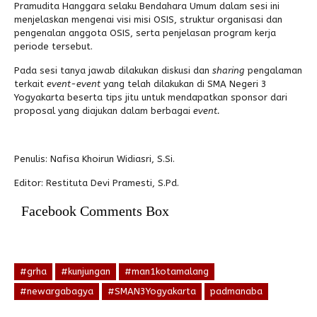
Pramudita Hanggara selaku Bendahara Umum dalam sesi ini
menjelaskan mengenai visi misi OSIS, struktur organisasi dan
pengenalan anggota OSIS, serta penjelasan program kerja
periode tersebut.
Pada sesi tanya jawab dilakukan diskusi dan
sharing
pengalaman
terkait
event-event
yang telah dilakukan di SMA Negeri 3
Yogyakarta beserta tips jitu untuk mendapatkan sponsor dari
proposal yang diajukan dalam berbagai
event.
Penulis: Nafisa Khoirun Widiasri, S.Si.
Editor: Restituta Devi Pramesti, S.Pd.
Facebook Comments Box
#grha
#kunjungan
#man1kotamalang
#newargabagya
#SMAN3Yogyakarta
padmanaba