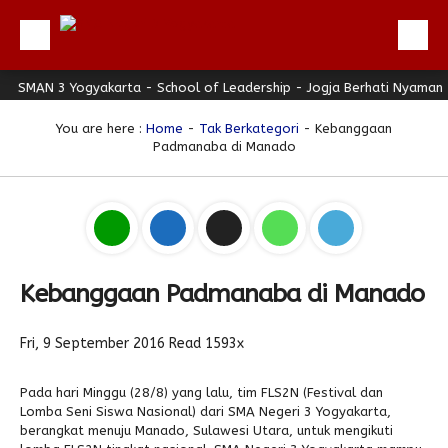
MAN 3 Yogyakarta - School of Leadership - Jogja Berhati Nyaman
Beranda
Profil
You are here :
Home
-
Tak Berkategori
- Kebanggaan
Padmanaba di Manado
Berita
Direktori
Keunggulan
Galeri
Kebanggaan Padmanaba di Manado
Download
Hubungi Kami
Fri, 9 September 2016
Read 1593x
Bulletin
Pada hari Minggu (28/8) yang lalu, tim FLS2N (Festival dan
Link Referensi
Lomba Seni Siswa Nasional) dari SMA Negeri 3 Yogyakarta,
berangkat menuju Manado, Sulawesi Utara, untuk mengikuti
PPDB