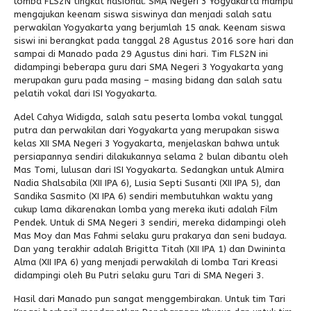
lomba FLS2N tingkat nasional. SMA Negeri 3 Yogyakarta mampu
mengajukan keenam siswa siswinya dan menjadi salah satu
Alumni
perwakilan Yogyakarta yang berjumlah 15 anak. Keenam siswa
siswi ini berangkat pada tanggal 28 Agustus 2016 sore hari dan
sampai di Manado pada 29 Agustus dini hari. Tim FLS2N ini
didampingi beberapa guru dari SMA Negeri 3 Yogyakarta yang
merupakan guru pada masing – masing bidang dan salah satu
pelatih vokal dari ISI Yogyakarta.
Adel Cahya Widigda, salah satu peserta lomba vokal tunggal
putra dan perwakilan dari Yogyakarta yang merupakan siswa
kelas XII SMA Negeri 3 Yogyakarta, menjelaskan bahwa untuk
persiapannya sendiri dilakukannya selama 2 bulan dibantu oleh
Mas Tomi, lulusan dari ISI Yogyakarta. Sedangkan untuk Almira
Nadia Shalsabila (XII IPA 6), Lusia Septi Susanti (XII IPA 5), dan
Sandika Sasmito (XI IPA 6) sendiri membutuhkan waktu yang
cukup lama dikarenakan lomba yang mereka ikuti adalah Film
Pendek. Untuk di SMA Negeri 3 sendiri, mereka didampingi oleh
Mas Moy dan Mas Fahmi selaku guru prakarya dan seni budaya.
Dan yang terakhir adalah Brigitta Titah (XII IPA 1) dan Dwininta
Alma (XII IPA 6) yang menjadi perwakilah di lomba Tari Kreasi
didampingi oleh Bu Putri selaku guru Tari di SMA Negeri 3.
Hasil dari Manado pun sangat menggembirakan. Untuk tim Tari