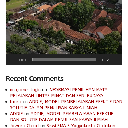
Video
Player
00:00
09:12
Recent Comments
nn games login
on
INFORMASI PEMILIHAN MATA
PELAJARAN LINTAS MINAT DAN SENI BUDAYA
laura
on
ADDIE, MODEL PEMBELAJARAN EFEKTIF DAN
SOLUTIF DALAM PENULISAN KARYA ILMIAH.
ADDIE
on
ADDIE, MODEL PEMBELAJARAN EFEKTIF
DAN SOLUTIF DALAM PENULISAN KARYA ILMIAH.
Jawara Cloud
on
Siswi SMA 3 Yogyakarta Ciptakan