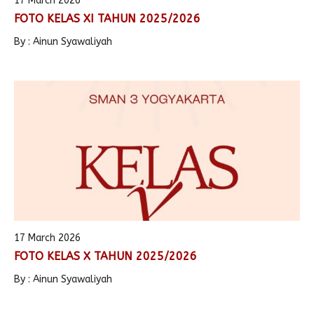
17 March 2026
FOTO KELAS XI TAHUN 2025/2026
Alumni
Kegiatan Kemitraan
Penbes 2026
Antologi Puisi 1
By : Ainun Syawaliyah
Antologi Puisi 2
Antologi Puisi 3
Antologi Puisi 4
Antologi Cerpen B.Inggris
17 March 2026
FOTO KELAS X TAHUN 2025/2026
By : Ainun Syawaliyah