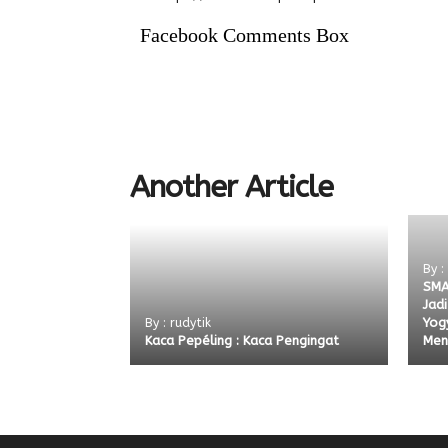
Facebook Comments Box
Another Article
By :
SMA
Jad
Yog
By : rudytik
Kaca Pepéling : Kaca Pengingat
Men