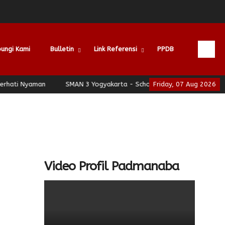
ungi Kami
Bulletin
Link Referensi
PPDB
Nyaman
SMAN 3 Yogyakarta - School of Leadership - Jogja Berha
Friday, 07 Aug 2026
Video Profil Padmanaba