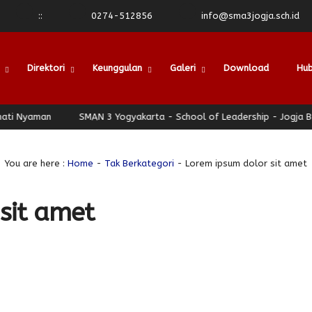
:
:
0274-512856
info@sma3jogja.sch.id
Direktori
Keunggulan
Galeri
Download
Hub
aman
SMAN 3 Yogyakarta - School of Leadership - Jogja Berhati 
You are here :
Home
-
Tak Berkategori
- Lorem ipsum dolor sit amet
sit amet