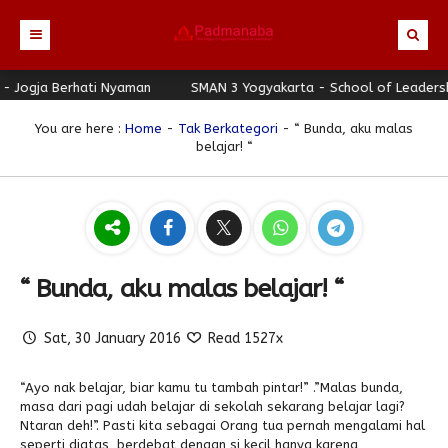
gja Berhati Nyaman
Beranda
SMAN 3 Yogyakarta - School of Leadership - 
Profil
You are here :
Home
-
Tak Berkategori
- “ Bunda, aku malas
belajar! “
Berita
Identitas Sekolah
Direktori
Visi-Misi
Terbaru
Keunggulan
Struktur Organisasi
Editorial
Guru & Karyawan
Galeri
Sejarah
Blog Guru
Prestasi
“ Bunda, aku malas belajar! “
Download
Seragam
Padmanaba Smart Service
Foto
Sat, 30 January 2016
Read 1527x
Hubungi Kami
Kolom Siswa
Majalah Digital
Video
Bulletin
Pengumuman
Karya Siswa
“Ayo nak belajar, biar kamu tu tambah pintar!” .”Malas bunda,
masa dari pagi udah belajar di sekolah sekarang belajar lagi?
Link Referensi
Fasilitas
Padnews
Progresif #37
Ntaran deh!”. Pasti kita sebagai Orang tua pernah mengalami hal
seperti diatas, berdebat dengan si kecil hanya karena
PPDB
Eskul
Majalah Progresif
Event Padmanaba
Padstory