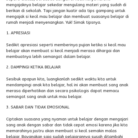
mengajaknya belajar sekedar mengulang materi yang sudah di
berikan di sekolah. Tapi jangan kuatir ada tips gampang untuk
Alumni
Kegiatan Kemitraan
Penbes 2026
Antologi Puisi 1
mengajak si kecil mau belajar dan membuat suasanya belajar di
Antologi Puisi 2
rumah menjadi menyenangkan. Yuk! Simak tipsnya.
APRESIASI
Antologi Puisi 3
Antologi Puisi 4
Sedikit apresiasi seperti memberinya pujian ketika si kecil mau
belajar akan membuat si kecil menjadi merasa dihargai dan
Antologi Cerpen B.Inggris
membuatnya lebih semangat dalam belajar.
DAMPINGI KETIKA BELAJAR
Sesibuk apapun kita, luangkanlah sedikit waktu kita untuk
mendampingi anak kita belajar, hal ini akan membuat sang anak
merasa diperhatikan dan secara psikologis dapat memacu
semangat sang anak untuk mau belajar.
SABAR DAN TIDAK EMOSIONAL
Ciptakan suasana yang nyaman untuk belajar dengan mengajari
sang anak dengan sabar dan tidak cepat emosi karena jika kita
memarahinya justru akan membuat si kecil semakin malas
belajar. Bayangkan saja sudah pelajarannya susah ditambahi