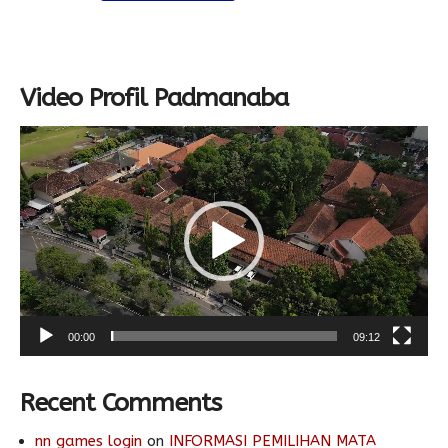
Video Profil Padmanaba
Video
Player
00:00
09:12
Recent Comments
nn games login
on
INFORMASI PEMILIHAN MATA