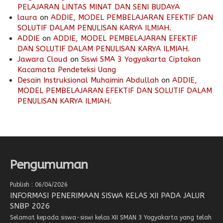
PELAJARAN LINTAS MINAT DAN SENI BUDAYA
laura
on
ADDIE, MODEL PEMBELAJARAN EFEKTIF DAN
SOLUTIF DALAM PENULISAN KARYA ILMIAH.
ADDIE
on
ADDIE, MODEL PEMBELAJARAN EFEKTIF
DAN SOLUTIF DALAM PENULISAN KARYA ILMIAH.
Jawara Cloud
on
Siswi SMA 3 Yogyakarta Ciptakan
Kacamata Pendeteksi Uang
Desain Instruksional Muhaimin Abdullah
on
ADDIE,
MODEL PEMBELAJARAN EFEKTIF DAN SOLUTIF DALAM
PENULISAN KARYA ILMIAH.
Pengumuman
Publish : 06/04/2026
INFORMASI PENERIMAAN SISWA KELAS XII PADA JALUR
SNBP 2026
Selamat kepada siswa-siswi kelas XII SMAN 3 Yogyakarta yang telah