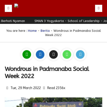
ti Nyaman
Beranda
SMAN 3 Yogyakarta - School of Leadership - Jogja Be
Profil
You are here :
Home
-
Berita
- Wondrous in Padmanaba Social
Week 2022
Berita
Identitas Sekolah
Direktori
Visi-Misi
Terbaru
Keunggulan
Struktur Organisasi
Editorial
Guru & Karyawan
Galeri
Sejarah
Blog Guru
Prestasi
Wondrous in Padmanaba Social
Download
Seragam
Padmanaba Smart Service
Foto
Week 2022
Hubungi Kami
Kolom Siswa
Majalah Digital
Video
Tue, 29 March 2022
Read 2356x
Bulletin
Pengumuman
Karya Siswa
Link Referensi
Fasilitas
Padnews
Progresif #37
PPDB
Eskul
Majalah Progresif
Event Padmanaba
Padstory