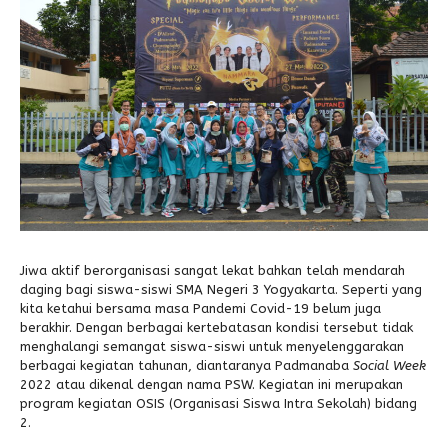
Alumni
Kegiatan Kemitraan
Penbes 2026
Antologi Puisi 1
Antologi Puisi 2
Antologi Puisi 3
Antologi Puisi 4
Antologi Cerpen B.Inggris
Jiwa aktif berorganisasi sangat lekat bahkan telah mendarah
daging bagi siswa-siswi SMA Negeri 3 Yogyakarta. Seperti yang
kita ketahui bersama masa Pandemi Covid-19 belum juga
berakhir. Dengan berbagai kertebatasan kondisi tersebut tidak
menghalangi semangat siswa-siswi untuk menyelenggarakan
berbagai kegiatan tahunan, diantaranya Padmanaba
Social Week
2022 atau dikenal dengan nama PSW. Kegiatan ini merupakan
program kegiatan OSIS (Organisasi Siswa Intra Sekolah) bidang
2.