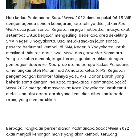
Hari kedua Padmanaba
Social Week
2022 dimulai pukul 06.15 WIB
dengan agenda senam kebugaran, setelahnya dilanjutkan
Fun
Walk
atau jalan santai. Kegiatan ini juga melibatkan masyarakat
setempat untuk berjalan mengelilingi beberapa area sekeliling
SMA Negeri 3 Yogyakarta. Usai melaksanakan jalan santai,
peserta berkumpul kembali di SMA Negeri 3 Yogyakarta untuk
menikmati hiburan dari siswa-siswi dan
guest star
Nammara.
Yang tak kalah menarik, kegiatan ini juga dimeriahkan dengan
pembagian
doorprize
.
Doorprize
utama berupa Kulkas Panasonic
dimenangkan oleh Muhammad Akmalata kelas X IPS. Kegiatan
pengembangan karakter lainnya yaitu Aksi Donor Darah yang
bekerja sama dengan PMI Kota Yogyakarta. Padmanaba
Social
Week
2022 mengajak masyarakat Kota Yogyakarta untuk turut
melakukan aksi donor darah yang kemudian diberikan kepada
orang yang membutuhkan.
Berbagai rangkaian persembahan Padmanaba
Social Week
2022
akan menjadi kenangan manis yang akan kembali terulang