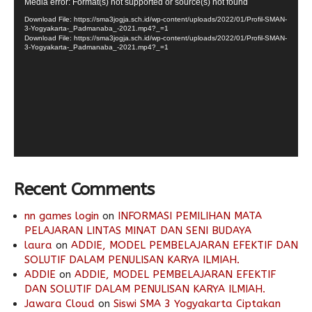
Video
Media error: Format(s) not supported or source(s) not found
Player
Download File: https://sma3jogja.sch.id/wp-content/uploads/2022/01/Profil-SMAN-
3-Yogyakarta-_Padmanaba_-2021.mp4?_=1
Download File: https://sma3jogja.sch.id/wp-content/uploads/2022/01/Profil-SMAN-
3-Yogyakarta-_Padmanaba_-2021.mp4?_=1
Recent Comments
nn games login
on
INFORMASI PEMILIHAN MATA
PELAJARAN LINTAS MINAT DAN SENI BUDAYA
laura
on
ADDIE, MODEL PEMBELAJARAN EFEKTIF DAN
SOLUTIF DALAM PENULISAN KARYA ILMIAH.
ADDIE
on
ADDIE, MODEL PEMBELAJARAN EFEKTIF
DAN SOLUTIF DALAM PENULISAN KARYA ILMIAH.
Jawara Cloud
on
Siswi SMA 3 Yogyakarta Ciptakan