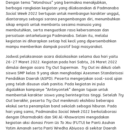
Dengan tema “
Wondrous
” yang bermakna menakjubkan,
berbagai rangkaian kegiatan yang dilaksanakan di Padmanaba
Social Week
2022 bertujuan untuk membangun karakter unggul,
diantaranya sebagai sarana pengembangan diri, menumbuhkan
sikap empati untuk membantu sesama manusia yang
membutuhkan, serta menguatkan rasa kebersamaan dan
persatuan antarkeluarga Padmanaba. Selain itu, melalui
kegiatan ini diharapkan setiap hal kecil yang dipersembahkan
mampu memberikan dampak positif bagi masyarakat.
Jadwal pelaksanaan acara dialokasikan selama dua hari yaitu
26-27 Maret 2022. Kegiatan pada hari Sabtu, 26 Maret 2022
dimulai dengan acara
Try Out
Superman.
Try Out
ini diikuti oleh
siswa SMP kelas 9 yang akan menghadapi Asesmen Standarisasi
Pendidikan Daerah (ASPD). Peserta mengerjakan soal-soal ujian
yang telah disusun oleh panitia. Pada kegiatan ini pula
digalakkan kampanye “Antinyontek” dengan tujuan untuk
membentuk karakter siswa yang berintegritas tinggi. Setelah
Try
Out
berakhir, peserta
Try Out
menikmati ekshibisi beberapa
ekskul serta penampilan band sekolah sebagai hiburan. Pada
hari yang sama, Padmanaba
Social Week
2022 berkolaborasi
dengan Dharmabakti dan SKI Al-Khawarizmi mengadakan
kegiatan aksi donasi
From Us To You
(FUTU) ke Panti Asuhan
Yatim Amanah serta Panti Wredha Abiyoso di sekitar Daerah