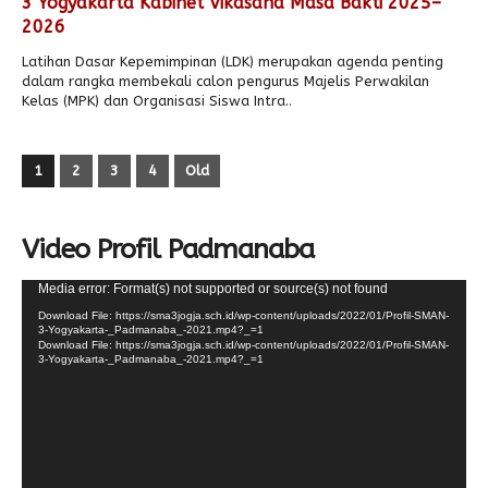
3 Yogyakarta Kabinet Vikasana Masa Bakti 2025–
2026
Latihan Dasar Kepemimpinan (LDK) merupakan agenda penting
dalam rangka membekali calon pengurus Majelis Perwakilan
Kelas (MPK) dan Organisasi Siswa Intra..
1
2
3
4
Old
Video Profil Padmanaba
Video
Media error: Format(s) not supported or source(s) not found
Player
Download File: https://sma3jogja.sch.id/wp-content/uploads/2022/01/Profil-SMAN-
3-Yogyakarta-_Padmanaba_-2021.mp4?_=1
Download File: https://sma3jogja.sch.id/wp-content/uploads/2022/01/Profil-SMAN-
3-Yogyakarta-_Padmanaba_-2021.mp4?_=1