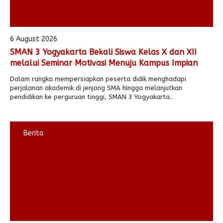
Alumni
Kegiatan Kemitraan
Penbes 2026
Antologi Puisi 1
Antologi Puisi 2
6 August 2026
SMAN 3 Yogyakarta Bekali Siswa Kelas X dan XII
Antologi Puisi 3
melalui Seminar Motivasi Menuju Kampus Impian
Antologi Puisi 4
Dalam rangka mempersiapkan peserta didik menghadapi
perjalanan akademik di jenjang SMA hingga melanjutkan
Antologi Cerpen B.Inggris
pendidikan ke perguruan tinggi, SMAN 3 Yogyakarta..
Berita