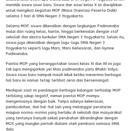
memiliki siswa siswi baru. Siswa dan siswi kelas X ini diwajibkan
Alumni
untuk mengikuti kegiatan MOP (Masa Orientasi Peserta Didik)
selama 3 hari di SMA Negeri 3 Yogyakarta.
Selama MOP, siswa dikenalkan dengan lingkungan Padmanaba
mulai dari ruang kelas, kantin, hingga berkenalan dengan staf
sekolah dan ekstra kurikuler SMA Negeri 3 Yogyakarta. Selain itu,
siswa juga dikenalkan dengan lagu-lagu SMA Negeri 3
Yogyakarta seperti lagu Mars, Mars Kebesaran, dan Hymne
Padmanaba.
Panitia MOP yang beranggotakan siswa kelas XI dan XII ini juga
tak lupa mengajarkan yel khas padmanaba yaitu Bhakti Vidya.
Siswa siswi baru nampak masih kikuk ketika menerima berbagai
hal baru ini namun tetap terlihat ceria dan bersemangat.
Meskipun saat ini pandangan berbagai kalangan terhadap MOP
terbilang cukup negatif, namun panitia MOP mampu
mengemasnya dengan baik. Tanpa adanya kekerasan,
pembodohan, dan hal-hal lain yang melanggar peraturan
maupun norma-norma yang berlaku di sekolah dan masyarakat
yang tentunya banyak sekali perubahan dibandingkan dengan
MOS yang mungkin pernah dialami oleh pembaca semasa SMA
dulu.