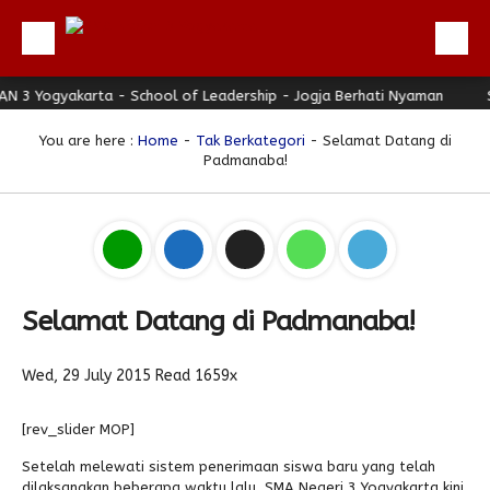
gyakarta - School of Leadership - Jogja Berhati Nyaman
Beranda
SMAN 3
Profil
You are here :
Home
-
Tak Berkategori
- Selamat Datang di
Padmanaba!
Berita
Direktori
Keunggulan
Galeri
Selamat Datang di Padmanaba!
Download
Hubungi Kami
Wed, 29 July 2015
Read 1659x
Bulletin
[rev_slider MOP]
Link Referensi
Setelah melewati sistem penerimaan siswa baru yang telah
dilaksanakan beberapa waktu lalu, SMA Negeri 3 Yogyakarta kini
PPDB