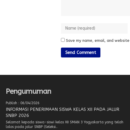
Save my name, email, and website 
Pengumuman
Publish : 06/04/2026
INFORMASI PENERIMAAN SISWA KELAS XII PADA JALUR
SNBP 2026
Selamat kepada siswa-siswi kelas XII SMAN 3 Yogyakarta yang telah
lolos pada jalur SNBP (Seleksi..