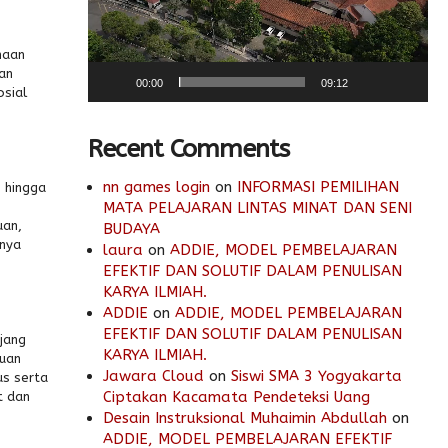
maan
an
00:00
09:12
osial
Recent Comments
nn games login
on
INFORMASI PEMILIHAN
 hingga
MATA PELAJARAN LINTAS MINAT DAN SENI
uan,
BUDAYA
anya
laura
on
ADDIE, MODEL PEMBELAJARAN
EFEKTIF DAN SOLUTIF DALAM PENULISAN
KARYA ILMIAH.
ADDIE
on
ADDIE, MODEL PEMBELAJARAN
EFEKTIF DAN SOLUTIF DALAM PENULISAN
ajang
KARYA ILMIAH.
ruan
Jawara Cloud
on
Siswi SMA 3 Yogyakarta
us serta
Ciptakan Kacamata Pendeteksi Uang
t dan
Desain Instruksional Muhaimin Abdullah
on
ADDIE, MODEL PEMBELAJARAN EFEKTIF