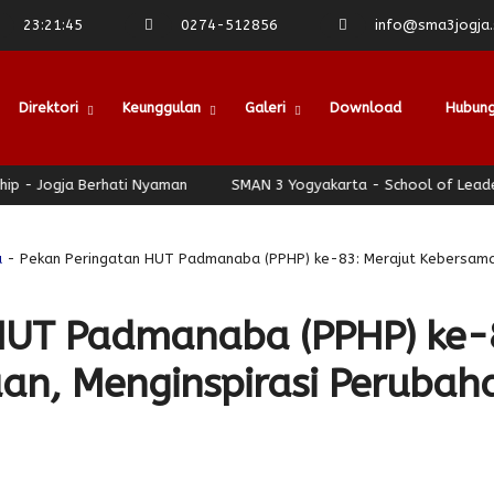
23
:
21
:
46
0274-512856
info@sma3jogja.s
Direktori
Keunggulan
Galeri
Download
Hubung
a Berhati Nyaman
SMAN 3 Yogyakarta - School of Leadership - Jo
a
- Pekan Peringatan HUT Padmanaba (PPHP) ke-83: Merajut Kebersama
HUT Padmanaba (PPHP) ke-
an, Menginspirasi Perubah