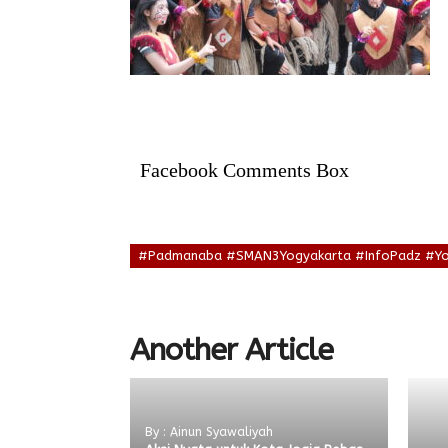
Facebook Comments Box
#Padmanaba #SMAN3Yogyakarta #InfoPadz #Yo
Another Article
By : Ainun Syawaliyah