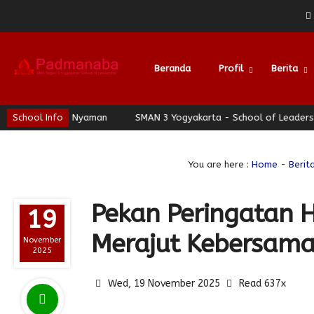
Beranda
Profil
Berita
erhati Nyaman
School Info
SMAN 3 Yogyakarta - School of Leadership - Jogj
You are here :
Home
-
Berit
Pekan Peringatan 
19
Merajut Kebersama
November
2025
Wed, 19 November 2025
Read 637x