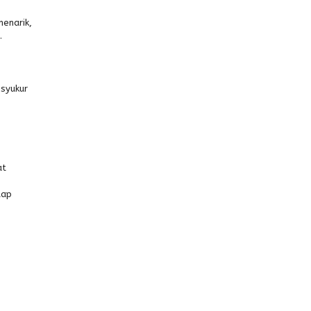
o
enarik,
.
 syukur
at
tap