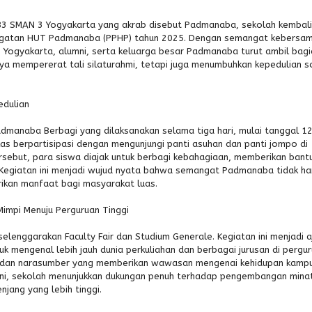
83 SMAN 3 Yogyakarta yang akrab disebut Padmanaba, sekolah kembali
ingatan HUT Padmanaba (PPHP) tahun 2025. Dengan semangat kebersa
 Yogyakarta, alumni, serta keluarga besar Padmanaba turut ambil bagi
a mempererat tali silaturahmi, tetapi juga menumbuhkan kepedulian s
edulian
dmanaba Berbagi yang dilaksanakan selama tiga hari, mulai tanggal 12
las berpartisipasi dengan mengunjungi panti asuhan dan panti jompo di
ersebut, para siswa diajak untuk berbagi kebahagiaan, memberikan bant
egiatan ini menjadi wujud nyata bahwa semangat Padmanaba tidak h
rikan manfaat bagi masyarakat luas.
Mimpi Menuju Perguruan Tinggi
elenggarakan Faculty Fair dan Studium Generale. Kegiatan ini menjadi 
untuk mengenal lebih jauh dunia perkuliahan dan berbagai jurusan di pergu
mni dan narasumber yang memberikan wawasan mengenai kehidupan kamp
n ini, sekolah menunjukkan dukungan penuh terhadap pengembangan mina
njang yang lebih tinggi.