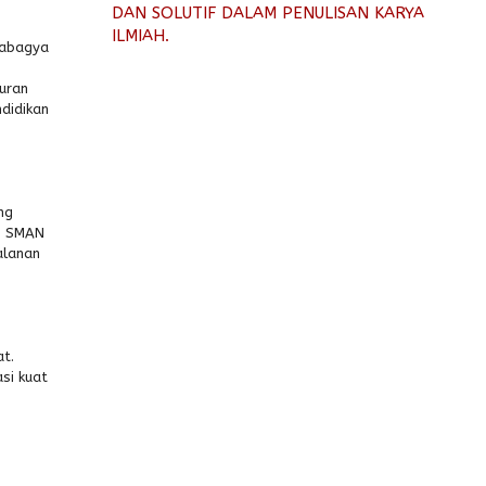
DAN SOLUTIF DALAM PENULISAN KARYA
ILMIAH.
mabagya
uran
didikan
ng
A) SMAN
alanan
t.
si kuat