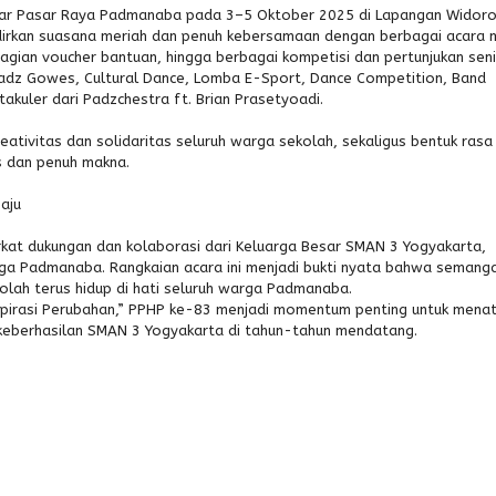
gelar Pasar Raya Padmanaba pada 3–5 Oktober 2025 di Lapangan Widor
dirkan suasana meriah dan penuh kebersamaan dengan berbagai acara m
agian voucher bantuan, hingga berbagai kompetisi dan pertunjukan seni
 Padz Gowes, Cultural Dance, Lomba E-Sport, Dance Competition, Band
kuler dari Padzchestra ft. Brian Prasetyoadi.
tivitas dan solidaritas seluruh warga sekolah, sekaligus bentuk rasa
 dan penuh makna.
aju
rkat dukungan dan kolaborasi dari Keluarga Besar SMAN 3 Yogyakarta,
rga Padmanaba. Rangkaian acara ini menjadi bukti nyata bahwa semang
lah terus hidup di hati seluruh warga Padmanaba.
pirasi Perubahan,” PPHP ke-83 menjadi momentum penting untuk mena
keberhasilan SMAN 3 Yogyakarta di tahun-tahun mendatang.