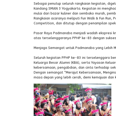
Sebagai penutup seluruh rangkaian kegiatan, di
Kandang SMAN 3 Yogyakarta. Kegiatan ini mengha
mulai dari bazar kuliner dan sembako murah, pemb
Rangkaian acaranya meliputi Fun Walk & Fun Run,
Competition, dan ditutup dengan penampilan spekta
Pasar Raya Padmanaba menjadi wadah ekspresi krea
atas terselenggaranya PPHP ke-83 dengan sukses
Menjaga Semangat untuk Padmanaba yang Lebih M
Seluruh kegiatan PPHP ke-83 ini terselenggara be
Keluarga Besar Alumni (KBA), serta Yayasan Kelua
kebersamaan, pengabdian, dan cinta terhadap seko
Dengan semangat “Merajut Kebersamaan, Mengins
masa depan yang lebih cerah, demi kemajuan dan 