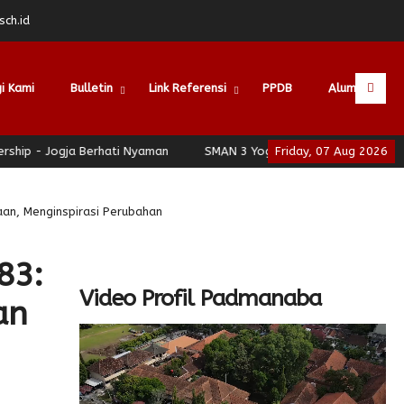
ch.id
i Kami
Bulletin
Link Referensi
PPDB
Alumni
gja Berhati Nyaman
SMAN 3 Yogyakarta - School of Leadership -
Friday, 07 Aug 2026
an, Menginspirasi Perubahan
83:
Video Profil Padmanaba
an
Video
Player