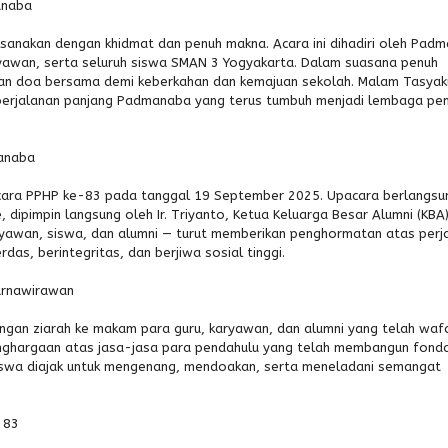
anaba
ksanakan dengan khidmat dan penuh makna. Acara ini dihadiri oleh Pad
aryawan, serta seluruh siswa SMAN 3 Yogyakarta. Dalam suasana penuh
an doa bersama demi keberkahan dan kemajuan sekolah. Malam Tasyak
perjalanan panjang Padmanaba yang terus tumbuh menjadi lembaga pen
manaba
acara PPHP ke-83 pada tanggal 19 September 2025. Upacara berlangsu
dipimpin langsung oleh Ir. Triyanto, Ketua Keluarga Besar Alumni (KB
aryawan, siswa, dan alumni — turut memberikan penghormatan atas perj
das, berintegritas, dan berjiwa sosial tinggi.
urnawirawan
engan ziarah ke makam para guru, karyawan, dan alumni yang telah wafa
nghargaan atas jasa-jasa para pendahulu yang telah membangun fonda
 siswa diajak untuk mengenang, mendoakan, serta meneladani semangat
 83