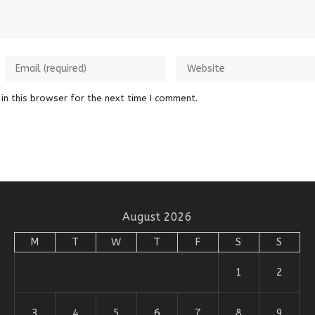
in this browser for the next time I comment.
August 2026
M
T
W
T
F
S
S
1
2
3
4
5
6
7
8
9