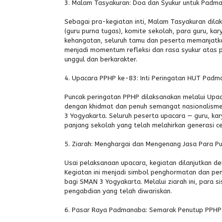
3. Malam Tasyakuran: Doa dan Syukur untuk Padm
Sebagai pra-kegiatan inti, Malam Tasyakuran dila
(guru purna tugas), komite sekolah, para guru, k
kehangatan, seluruh tamu dan peserta memanjatk
menjadi momentum refleksi dan rasa syukur atas 
unggul dan berkarakter.
4. Upacara PPHP ke-83: Inti Peringatan HUT Pad
Puncak peringatan PPHP dilaksanakan melalui Up
dengan khidmat dan penuh semangat nasionalisme, 
3 Yogyakarta. Seluruh peserta upacara — guru, k
panjang sekolah yang telah melahirkan generasi cer
5. Ziarah: Menghargai dan Mengenang Jasa Para P
Usai pelaksanaan upacara, kegiatan dilanjutkan d
Kegiatan ini menjadi simbol penghormatan dan pe
bagi SMAN 3 Yogyakarta. Melalui ziarah ini, para
pengabdian yang telah diwariskan.
6. Pasar Raya Padmanaba: Semarak Penutup PPHP