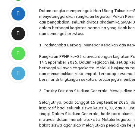
Dalam rangka memperingati Hari Ulang Tahun ke-
menyelenggarakan rangkaian kegiatan Pekan Per
dan pengabdian, seluruh civitas akademika SMAN 3
dalam berbagai kegiatan bermakna yang tidak hany
dan semangat prestasi.
1. Padmanaba Berbagi: Menebar Kebaikan dan Kep
Rangkaian PPHP ke-83 diawali dengan kegiatan Pa
14 September 2025. Dalam kegiatan ini, setiap ke
berbagai wilayah Yogyakarta. Melalui kunjungan t
dan menumbuhkan rasa empati terhadap sesama. K
bersinar di lingkungan sekolah, tetapi juga membe
2. Faculty Fair dan Studium Generale: Mewujudkan 
Selanjutnya, pada tanggal 15 September 2025, dis
inspiratif bagi seluruh siswa kelas X, XI, dan XII 
tinggi. Dalam Studium Generale, hadir para alu
motivasi dalam meraih cita-cita. Melalui kegiata
bakat siswa agar siap melanjutkan pendidikan ke je