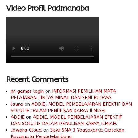
Video Profil Padmanaba
Recent Comments
nn games login
on
INFORMASI PEMILIHAN MATA
PELAJARAN LINTAS MINAT DAN SENI BUDAYA
laura
on
ADDIE, MODEL PEMBELAJARAN EFEKTIF DAN
SOLUTIF DALAM PENULISAN KARYA ILMIAH.
ADDIE
on
ADDIE, MODEL PEMBELAJARAN EFEKTIF
DAN SOLUTIF DALAM PENULISAN KARYA ILMIAH.
Jawara Cloud
on
Siswi SMA 3 Yogyakarta Ciptakan
Kacamata Pendeteksi Uang