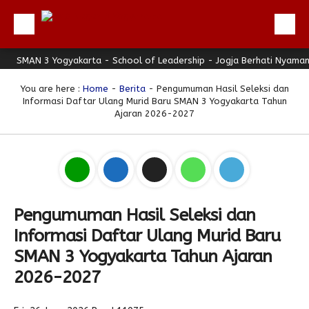
MAN 3 Yogyakarta - School of Leadership - Jogja Berhati Nyaman
Beranda
Profil
You are here :
Home
-
Berita
- Pengumuman Hasil Seleksi dan
Informasi Daftar Ulang Murid Baru SMAN 3 Yogyakarta Tahun
Berita
Ajaran 2026-2027
Direktori
Keunggulan
Galeri
Download
Pengumuman Hasil Seleksi dan
Informasi Daftar Ulang Murid Baru
Hubungi Kami
SMAN 3 Yogyakarta Tahun Ajaran
Bulletin
2026-2027
Link Referensi
PPDB