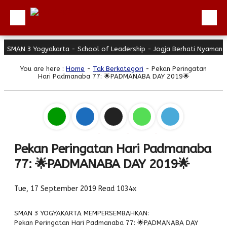
AN 3 Yogyakarta - School of Leadership - Jogja Berhati Nyaman
Beranda
You are here :
Home
-
Tak Berkategori
- Pekan Peringatan
Profil
Hari Padmanaba 77: 🌟PADMANABA DAY 2019🌟
Berita
Direktori
Keunggulan
Galeri
Pekan Peringatan Hari Padmanaba
77: 🌟PADMANABA DAY 2019🌟
Download
Hubungi Kami
Tue, 17 September 2019
Read 1034x
Bulletin
SMAN 3 YOGYAKARTA MEMPERSEMBAHKAN:
Link Referensi
Pekan Peringatan Hari Padmanaba 77: 🌟PADMANABA DAY