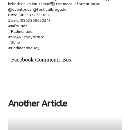
kehadiran kalian semua!🥰 For more information📣:
@eventpadz @festivalbregada
Daza (082133772189)
Zahra (085290953024)
#InfoPadz
#Padmanaba
#SMAN3Yogyakarta
#3bhe
#PadmanabaDay
Facebook Comments Box
Another Article