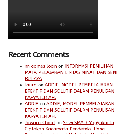
Recent Comments
nn games login
on
INFORMASI PEMILIHAN
MATA PELAJARAN LINTAS MINAT DAN SENI
BUDAYA
laura
on
ADDIE, MODEL PEMBELAJARAN
EFEKTIF DAN SOLUTIF DALAM PENULISAN
KARYA ILMIAH.
ADDIE
on
ADDIE, MODEL PEMBELAJARAN
EFEKTIF DAN SOLUTIF DALAM PENULISAN
KARYA ILMIAH.
Jawara Cloud
on
Siswi SMA 3 Yogyakarta
Ciptakan Kacamata Pendeteksi Uang