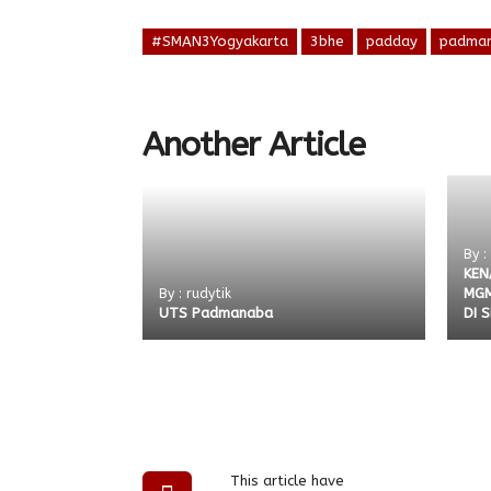
#SMAN3Yogyakarta
3bhe
padday
padma
Another Article
By :
KEN
MGM
By : rudytik
UTS Padmanaba
DI 
This article have