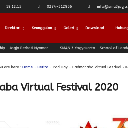
18
:
12
:
16
0274-512856
info@sma3jogja.s
Direktori
Keunggulan
Galeri
Download
Hubung
erhati Nyaman
SMAN 3 Yogyakarta - School of Leadership - Jogj
u are here :
Home
-
Berita
- Pad Day – Padmanaba Virtual Festival 20
ba Virtual Festival 2020