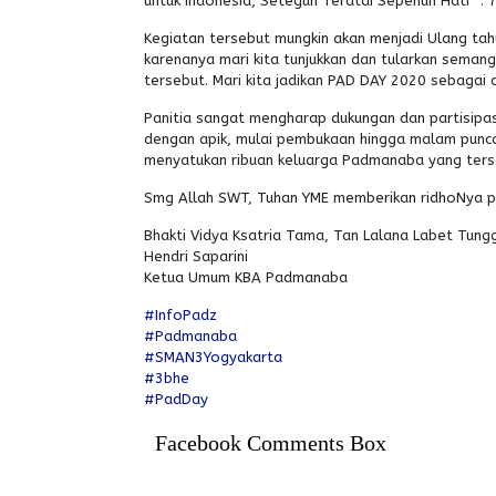
untuk Indonesia, Seteguh Teratai Sepenuh Hati* :
Kegiatan tersebut mungkin akan menjadi Ulang tahu
karenanya mari kita tunjukkan dan tularkan seman
tersebut. Mari kita jadikan PAD DAY 2020 sebagai ac
Panitia sangat mengharap dukungan dan partisipa
dengan apik, mulai pembukaan hingga malam punc
menyatukan ribuan keluarga Padmanaba yang terseb
Smg Allah SWT, Tuhan YME memberikan ridhoNya p
Bhakti Vidya Ksatria Tama, Tan Lalana Labet Tung
Hendri Saparini
Ketua Umum KBA Padmanaba
#InfoPadz
#Padmanaba
#SMAN3Yogyakarta
#3bhe
#PadDay
Facebook Comments Box