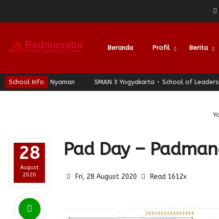
Beranda
Profil
Berita
hati Nyaman
School Info
SMAN 3 Yogyakarta - School of Leadership - Jogja B
Yo
Pad Day – Padmana
28
August
2020
Fri, 28 August 2020
Read 1612x