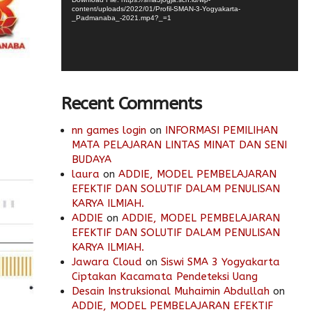
content/uploads/2022/01/Profil-SMAN-3-Yogyakarta-
_Padmanaba_-2021.mp4?_=1
Recent Comments
nn games login
on
INFORMASI PEMILIHAN
MATA PELAJARAN LINTAS MINAT DAN SENI
BUDAYA
laura
on
ADDIE, MODEL PEMBELAJARAN
EFEKTIF DAN SOLUTIF DALAM PENULISAN
KARYA ILMIAH.
ADDIE
on
ADDIE, MODEL PEMBELAJARAN
EFEKTIF DAN SOLUTIF DALAM PENULISAN
KARYA ILMIAH.
Jawara Cloud
on
Siswi SMA 3 Yogyakarta
Ciptakan Kacamata Pendeteksi Uang
Desain Instruksional Muhaimin Abdullah
on
ADDIE, MODEL PEMBELAJARAN EFEKTIF