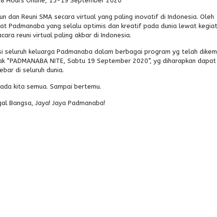
 78 Hours Online, 15-19 September 2020”
n dan Reuni SMA secara virtual yang paling inovatif di Indonesia. Oleh
gat Padmanaba yang selalu optimis dan kreatif pada dunia lewat kegia
ara reuni virtual paling akbar di Indonesia.
si seluruh keluarga Padmanaba dalam berbagai program yg telah dike
ak “PADMANABA NITE, Sabtu 19 September 2020”, yg diharapkan dapat
ar di seluruh dunia.
ada kita semua. Sampai bertemu.
gal Bangsa, Jaya! Jaya Padmanaba!