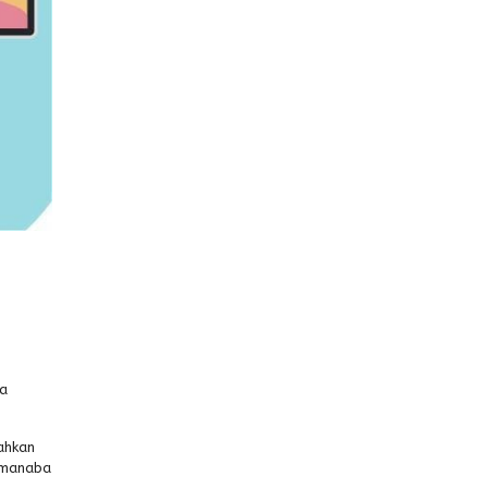
ya
ahkan
dmanaba