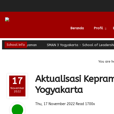
Beranda
Profil
School Info
 Berhati Nyaman
SMAN 3 Yogyakarta - School of Leadership - Jo
Alumni
You are he
Aktualisasi Kepra
17
Yogyakarta
November
2022
Thu, 17 November 2022
Read 1700x