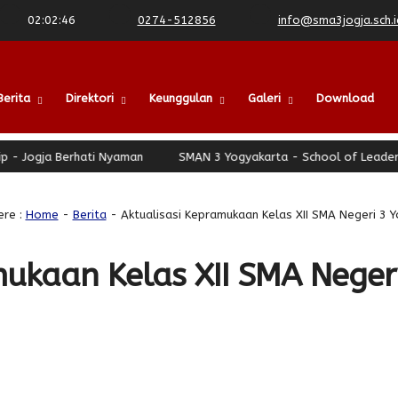
02
:
02
:
46
0274-512856
info@sma3jogja.sch.i
Berita
Direktori
Keunggulan
Galeri
Download
gja Berhati Nyaman
SMAN 3 Yogyakarta - School of Leadership - 
re :
Home
-
Berita
- Aktualisasi Kepramukaan Kelas XII SMA Negeri 3 
mukaan Kelas XII SMA Neger