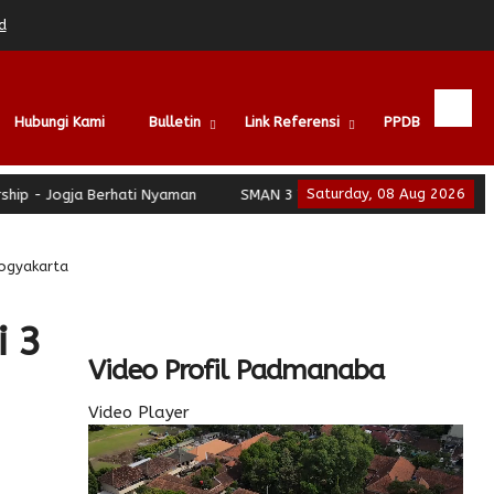
d
Hubungi Kami
Bulletin
Link Referensi
PPDB
Saturday, 08 Aug 2026
Jogja Berhati Nyaman
SMAN 3 Yogyakarta - School of Leadership
Yogyakarta
i 3
Video Profil Padmanaba
Video Player