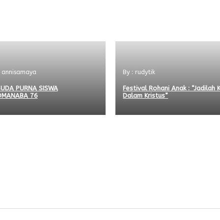
: annisamaya
By : rudytik
SUDA PURNA SISWA
Festival Rohani Anak : “Jadilah 
DMANABA 76
Dalam Kristus”