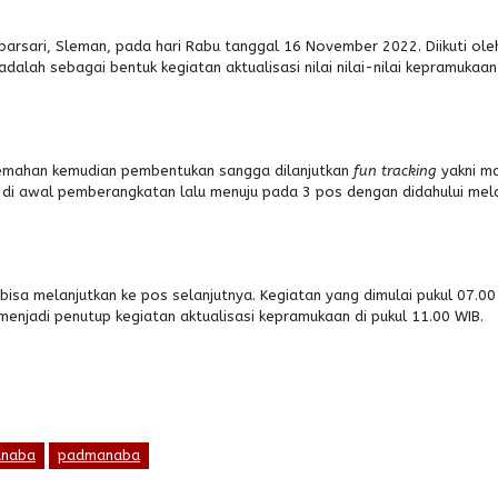
barsari, Sleman, pada hari Rabu tanggal 16 November 2022. Diikuti ole
adalah sebagai bentuk kegiatan aktualisasi nilai nilai-nilai kepramukaa
kemahan kemudian pembentukan sangga dilanjutkan
fun tracking
yakni m
i awal pemberangkatan lalu menuju pada 3 pos dengan didahului mela
isa melanjutkan ke pos selanjutnya. Kegiatan yang dimulai pukul 07.0
 menjadi penutup kegiatan aktualisasi kepramukaan di pukul 11.00 WIB.
naba
padmanaba