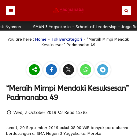
 Nyaman
Beranda
SMAN 3 Yogyakarta - School of Leadership - Jogja Berha
Profil
You are here :
Home
-
Tak Berkategori
- “Meraih Mimpi Mendaki
Kesuksesan” Padmanaba 49
Berita
Identitas Sekolah
Direktori
Visi-Misi
Terbaru
Keunggulan
Struktur Organisasi
Editorial
Guru & Karyawan
Galeri
Sejarah
Blog Guru
Prestasi
“Meraih Mimpi Mendaki Kesuksesan”
Download
Seragam
Padmanaba Smart Service
Foto
Padmanaba 49
Hubungi Kami
Kolom Siswa
Majalah Digital
Video
Wed, 2 October 2019
Read 1538x
Bulletin
Pengumuman
Karya Siswa
Link Referensi
Fasilitas
Padnews
Progresif #37
Jumat, 20 September 2019 pukul 08.00 WIB banyak para alumni
berdatangan di SMA Negeri 3 Yogyakarta. Mereka
PPDB
Eskul
Majalah Progresif
Event Padmanaba
Padstory