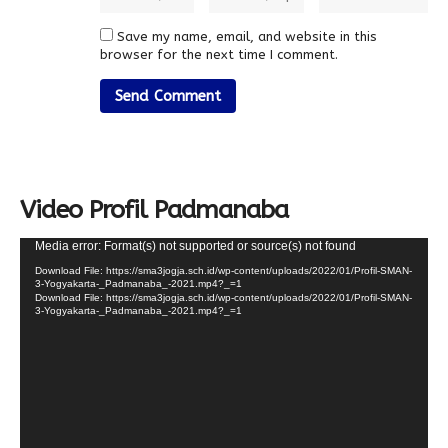
Save my name, email, and website in this
browser for the next time I comment.
Video Profil Padmanaba
Video
Media error: Format(s) not supported or source(s) not found
Player
Download File: https://sma3jogja.sch.id/wp-content/uploads/2022/01/Profil-SMAN-
3-Yogyakarta-_Padmanaba_-2021.mp4?_=1
Download File: https://sma3jogja.sch.id/wp-content/uploads/2022/01/Profil-SMAN-
3-Yogyakarta-_Padmanaba_-2021.mp4?_=1