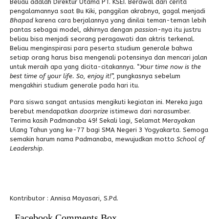
Beliau adalah Direktur Utama PT. KSEI. Berawal dari cerita
pengalamannya saat Bu Kiki, panggilan akrabnya, gagal menjadi
Bhapad
karena cara berjalannya yang dinilai teman-teman lebih
pantas sebagai model, akhirnya dengan
passion
-nya itu justru
beliau bisa menjadi seorang peragawati dan aktris terkenal.
Beliau menginspirasi para peserta studium generale bahwa
setiap orang harus bisa mengenali potensinya dan mencari jalan
untuk meraih apa yang dicita-citakannya. “
Your time now is the
best time of your life. So, enjoy it!
”, pungkasnya sebelum
mengakhiri studium generale pada hari itu.
Para siswa sangat antusias mengikuti kegiatan ini. Mereka juga
berebut mendapatkan
doorprize
istimewa dari narasumber.
Terima kasih Padmanaba 49! Sekali lagi, Selamat Merayakan
Ulang Tahun yang ke-77 bagi SMA Negeri 3 Yogyakarta. Semoga
semakin harum nama Padmanaba, mewujudkan motto
School of
Leadership
.
Kontributor : Annisa Mayasari, S.Pd.
Facebook Comments Box