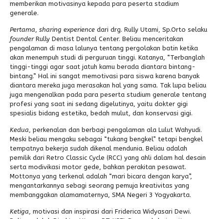
memberikan motivasinya kepada para peserta stadium
generale.
Pertama
,
sharing experience
dari drg. Rully Utami, Sp.Orto selaku
founder
Rully Dentist Dental Center. Beliau menceritakan
pengalaman di masa lalunya tentang pergolakan batin ketika
akan menempuh studi di perguruan tinggi. Katanya, “Terbanglah
tinggi-tinggi agar saat jatuh kamu berada diantara bintang-
bintang.” Hal ini sangat memotivasi para siswa karena banyak
diantara mereka juga merasakan hal yang sama. Tak lupa beliau
juga mengenalkan pada para peserta studium generale tentang
profesi yang saat ini sedang digelutinya, yaitu dokter gigi
spesialis bidang estetika, bedah mulut, dan konservasi gigi.
Kedua
, perkenalan dan berbagi pengalaman ala Lulut Wahyudi.
Meski beliau mengaku sebagai “tukang bengkel” tetapi bengkel
tempatnya bekerja sudah dikenal mendunia. Beliau adalah
pemilik dari Retro Classic Cycle (RCC) yang ahli dalam hal desain
serta modivikasi motor gede, bahkan perakitan pesawat.
Mottonya yang terkenal adalah “mari bicara dengan karya”,
mengantarkannya sebagi seorang pemuja kreativitas yang
membanggakan alamamaternya, SMA Negeri 3 Yogyakarta.
Ketiga
, motivasi dan inspirasi dari Friderica Widyasari Dewi.