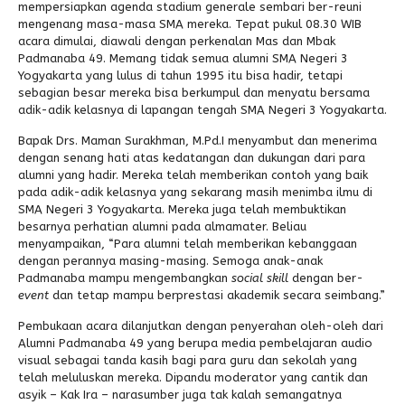
mempersiapkan agenda stadium generale sembari ber-reuni
mengenang masa-masa SMA mereka. Tepat pukul 08.30 WIB
Alumni
Kegiatan Kemitraan
Penbes 2026
Antologi Puisi 1
acara dimulai, diawali dengan perkenalan Mas dan Mbak
Padmanaba 49. Memang tidak semua alumni SMA Negeri 3
Antologi Puisi 2
Yogyakarta yang lulus di tahun 1995 itu bisa hadir, tetapi
sebagian besar mereka bisa berkumpul dan menyatu bersama
Antologi Puisi 3
adik-adik kelasnya di lapangan tengah SMA Negeri 3 Yogyakarta.
Antologi Puisi 4
Bapak Drs. Maman Surakhman, M.Pd.I menyambut dan menerima
dengan senang hati atas kedatangan dan dukungan dari para
Antologi Cerpen B.Inggris
alumni yang hadir. Mereka telah memberikan contoh yang baik
pada adik-adik kelasnya yang sekarang masih menimba ilmu di
SMA Negeri 3 Yogyakarta. Mereka juga telah membuktikan
besarnya perhatian alumni pada almamater. Beliau
menyampaikan, “Para alumni telah memberikan kebanggaan
dengan perannya masing-masing. Semoga anak-anak
Padmanaba mampu mengembangkan
social skill
dengan ber-
event
dan tetap mampu berprestasi akademik secara seimbang.”
Pembukaan acara dilanjutkan dengan penyerahan oleh-oleh dari
Alumni Padmanaba 49 yang berupa media pembelajaran audio
visual sebagai tanda kasih bagi para guru dan sekolah yang
telah meluluskan mereka. Dipandu moderator yang cantik dan
asyik – Kak Ira – narasumber juga tak kalah semangatnya