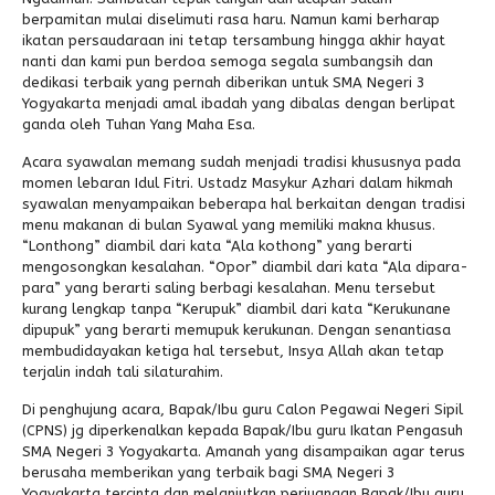
berpamitan mulai diselimuti rasa haru. Namun kami berharap
ikatan persaudaraan ini tetap tersambung hingga akhir hayat
nanti dan kami pun berdoa semoga segala sumbangsih dan
dedikasi terbaik yang pernah diberikan untuk SMA Negeri 3
Yogyakarta menjadi amal ibadah yang dibalas dengan berlipat
ganda oleh Tuhan Yang Maha Esa.
Acara syawalan memang sudah menjadi tradisi khususnya pada
momen lebaran Idul Fitri. Ustadz Masykur Azhari dalam hikmah
syawalan menyampaikan beberapa hal berkaitan dengan tradisi
menu makanan di bulan Syawal yang memiliki makna khusus.
“Lonthong” diambil dari kata “Ala kothong” yang berarti
mengosongkan kesalahan. “Opor” diambil dari kata “Ala dipara-
para” yang berarti saling berbagi kesalahan. Menu tersebut
kurang lengkap tanpa “Kerupuk” diambil dari kata “Kerukunane
dipupuk” yang berarti memupuk kerukunan. Dengan senantiasa
membudidayakan ketiga hal tersebut, Insya Allah akan tetap
terjalin indah tali silaturahim.
Di penghujung acara, Bapak/Ibu guru Calon Pegawai Negeri Sipil
(CPNS) jg diperkenalkan kepada Bapak/Ibu guru Ikatan Pengasuh
SMA Negeri 3 Yogyakarta. Amanah yang disampaikan agar terus
berusaha memberikan yang terbaik bagi SMA Negeri 3
Yogyakarta tercinta dan melanjutkan perjuangan Bapak/Ibu guru