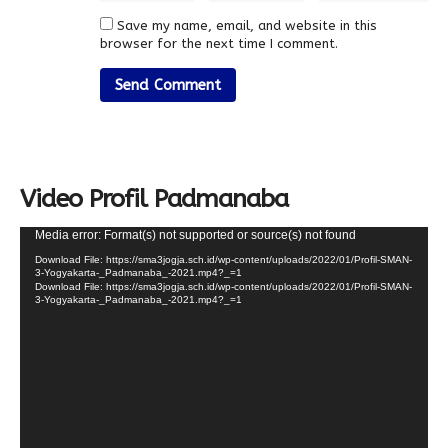
Save my name, email, and website in this
browser for the next time I comment.
Video Profil Padmanaba
Video
Media error: Format(s) not supported or source(s) not found
Player
Download File: https://sma3jogja.sch.id/wp-content/uploads/2022/01/Profil-SMAN-
3-Yogyakarta-_Padmanaba_-2021.mp4?_=1
Download File: https://sma3jogja.sch.id/wp-content/uploads/2022/01/Profil-SMAN-
3-Yogyakarta-_Padmanaba_-2021.mp4?_=1