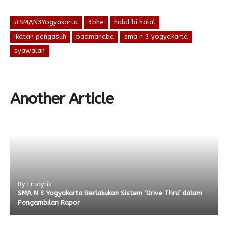
#SMAN3Yogyakarta
3bhe
halal bi halal
ikatan pengasuh
padmanaba
sma n 3 yogyakarta
syawalan
Another Article
By : rudytik
SMA N 3 Yogyakarta Berlakukan Sistem ‘Drive Thru’ dalam
Pengambilan Rapor