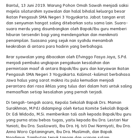
Bantul, 13 Juni 2019. Warung Pohon Omah Sawah menjadi saksi
Alumni
Kegiatan Kemitraan
Penbes 2026
Antologi Puisi 1
majelis silaturahim syawalan dan halal bihalal keluarga besar
Ikatan Pengasuh SMA Negeri 3 Yogyakarta. Jabat tangan erat
Antologi Puisi 2
dan senyuman hangat saling ditebarkan satu sama lain. Suara-
suara merdu yang disumbangkan oleh Bapak/Ibu guru memberi
Antologi Puisi 3
hiburan tersendiri bagi yang mendengarkan dan menikmati
penampilan. Suasana yang sejuk nan syahdu menambah
Antologi Puisi 4
keakraban di antara para hadirin yang berbahagia.
Antologi Cerpen B.Inggris
Ikrar syawalan yang dibacakan oleh Efvinggo Fasya Jaya, S.Pd.
menjadi pembuka ungkapan pengakuan kesalahan dan
permintaan maaf di antara Bapak/Ibu guru dan karyawan Ikatan
Pengasuh SMA Negeri 3 Yogyakarta. Kalimat-kalimat berbahasa
Jawa halus yang sarat makna itu pula kemudian menjadi
perantara dari rasa ikhlas yang tulus dari dalam hati untuk saling
memaafkan setiap kesalahan yang pernah terjadi.
Di tengah-tengah acara, Kepala Sekolah Bapak Drs. Maman
Surakhman, M.Pd.I didampingi oleh Ketua Komite Sekolah Bapak
Dr. Edi Widodo, M.Si. memberikan tali asih kepada Bapak/Ibu guru
yang purna atau bebas tugas, yaitu kepada Ibu Dra. Lestari Nur
Yuniati, Ibu Dra. Susilowati, Ibu Dra. Hj. Isti Dwi Narniyati, Ibu Dra.
Anna Woro Ciptaningrum, Ibu Dra. Muslimah, dan Bapak
Ngadimun. Sambutan tepuk tangan dan ucapan salam