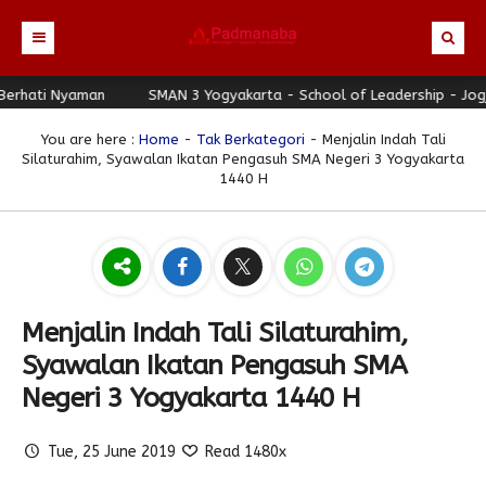
ati Nyaman
Beranda
SMAN 3 Yogyakarta - School of Leadership - Jogja Be
Profil
You are here :
Home
-
Tak Berkategori
- Menjalin Indah Tali
Silaturahim, Syawalan Ikatan Pengasuh SMA Negeri 3 Yogyakarta
Berita
Identitas Sekolah
1440 H
Direktori
Visi-Misi
Terbaru
Keunggulan
Struktur Organisasi
Editorial
Guru & Karyawan
Galeri
Sejarah
Blog Guru
Prestasi
Menjalin Indah Tali Silaturahim,
Download
Seragam
Padmanaba Smart Service
Foto
Syawalan Ikatan Pengasuh SMA
Hubungi Kami
Kolom Siswa
Majalah Digital
Video
Negeri 3 Yogyakarta 1440 H
Bulletin
Pengumuman
Karya Siswa
Link Referensi
Fasilitas
Padnews
Progresif #37
Tue, 25 June 2019
Read 1480x
PPDB
Eskul
Majalah Progresif
Event Padmanaba
Padstory