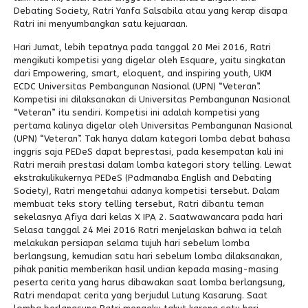
Debating Society, Ratri Yanfa Salsabila atau yang kerap disapa
Ratri ini menyumbangkan satu kejuaraan.
Alumni
Kegiatan Kemitraan
Penbes 2026
Antologi Puisi 1
Hari Jumat, lebih tepatnya pada tanggal 20 Mei 2016, Ratri
Antologi Puisi 2
mengikuti kompetisi yang digelar oleh Esquare, yaitu singkatan
dari Empowering, smart, eloquent, and inspiring youth, UKM
Antologi Puisi 3
ECDC Universitas Pembangunan Nasional (UPN) “Veteran”.
Antologi Puisi 4
Kompetisi ini dilaksanakan di Universitas Pembangunan Nasional
“Veteran” itu sendiri. Kompetisi ini adalah kompetisi yang
Antologi Cerpen B.Inggris
pertama kalinya digelar oleh Universitas Pembangunan Nasional
(UPN) “Veteran”. Tak hanya dalam kategori lomba debat bahasa
inggris saja PEDeS dapat beprestasi, pada kesempatan kali ini
Ratri meraih prestasi dalam lomba kategori story telling. Lewat
ekstrakulikukernya PEDeS (Padmanaba English and Debating
Society), Ratri mengetahui adanya kompetisi tersebut. Dalam
membuat teks story telling tersebut, Ratri dibantu teman
sekelasnya Afiya dari kelas X IPA 2. Saatwawancara pada hari
Selasa tanggal 24 Mei 2016 Ratri menjelaskan bahwa ia telah
melakukan persiapan selama tujuh hari sebelum lomba
berlangsung, kemudian satu hari sebelum lomba dilaksanakan,
pihak panitia memberikan hasil undian kepada masing-masing
peserta cerita yang harus dibawakan saat lomba berlangsung,
Ratri mendapat cerita yang berjudul Lutung Kasarung. Saat