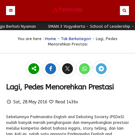
erhati Nyaman
Beranda
SMAN 3 Yogyakarta - School of Leadership - Jogj
Profil
You are here :
Home
-
Tak Berkategori
- Lagi, Pedes
Menorehkan Prestasi
Berita
Identitas Sekolah
Direktori
Visi-Misi
Terbaru
Keunggulan
Struktur Organisasi
Editorial
Guru & Karyawan
Galeri
Sejarah
Blog Guru
Prestasi
Lagi, Pedes Menorehkan Prestasi
Download
Seragam
Padmanaba Smart Service
Foto
Sat, 28 May 2016
Read 1436x
Hubungi Kami
Kolom Siswa
Majalah Digital
Video
Bulletin
Pengumuman
Karya Siswa
Sebelumnya Padmanaba English and Debating Society (PEDeS)
sudah banyak meraih penghargaan dan menyumbangkan prestasi
Link Referensi
Fasilitas
Padnews
Progresif #37
melalui kompetisi debat bahasa inggris, story telling, dan lain
lain. Kali ini, salah satu anggota Padmanaba English and
PPDB
Eskul
Majalah Progresif
Event Padmanaba
Padstory