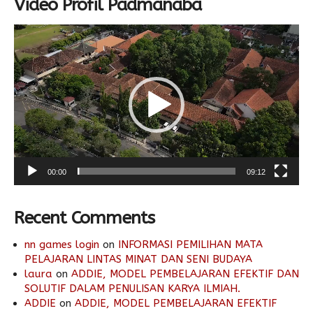
Video Profil Padmanaba
Video
Player
00:00
09:12
Recent Comments
nn games login
on
INFORMASI PEMILIHAN MATA
PELAJARAN LINTAS MINAT DAN SENI BUDAYA
laura
on
ADDIE, MODEL PEMBELAJARAN EFEKTIF DAN
SOLUTIF DALAM PENULISAN KARYA ILMIAH.
ADDIE
on
ADDIE, MODEL PEMBELAJARAN EFEKTIF