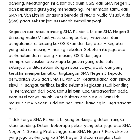
banding. Kedatangan ini disambut oleh OSIS dari SMA Negeri 3
PPDB
dan beberapa guru yang mendampingi. Penerimaan tamu dari
SMA PL Van Lith ini langsung berada di ruang Audio Visual Aids
Alumni
(AVA) pada sekitar jam setengah sembilan pagi.
Kegiatan dari studi banding SMA PL Van Lith dan SMA Negeri 3
di ruang Audio Visual yaitu saling berbagi wawasan dan
pengalaman di bidang ke-OSIS-an dan kegiatan – kegiatan
yang ada di masing – masing sekolah. Sebelum itu juga ada
perkenalan dari masing – masing OSIS dan juga
mempresentasikan beberapa kegiatan yang ada. Lalu
selanjutnya dilanjutkan dengan sesi tanya jawab dan yang
terakhir memperkenalkan lingkungan SMA Negeri 3 kepada
perwakilan OSIS dari SMA PL Van Lith. Keantusiasan dari siswa
siswi ini sangat terlihat ketika selama kegiatan studi banding
ini. Keramahan dari para tamu ini pun juga terpancarkan pada
saat sesi tanya jawab. Keterbukaan dari SMA PL Van Lith
maupun SMA Negeri 3 dalam sesi studi banding ini juga sangat
baik.
Tidak hanya SMA PL Van Lith yang berkunjung dalam rangka
studi banding. Dalam beberapa pekan yang lalu, juga ada SMA
Negeri 1 Gending Probolinggo dan SMA Negeri 2 Purwokerto
yang juga berkunjung ke SMA Negeri 3 dalam rangka studi