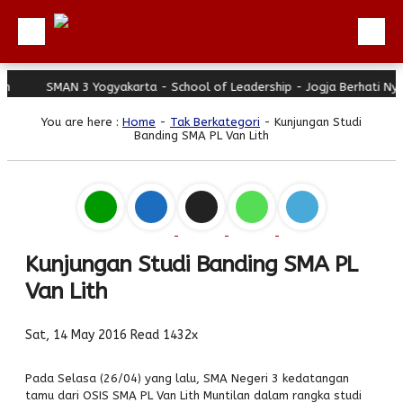
SMAN 3 Yogyakarta - School of Leadership - Jogja Berhati Nyaman
Beranda
You are here :
Home
-
Tak Berkategori
- Kunjungan Studi
Profil
Banding SMA PL Van Lith
Berita
Direktori
Keunggulan
Galeri
Kunjungan Studi Banding SMA PL
Van Lith
Download
Hubungi Kami
Sat, 14 May 2016
Read 1432x
Bulletin
Pada Selasa (26/04) yang lalu, SMA Negeri 3 kedatangan
Link Referensi
tamu dari OSIS SMA PL Van Lith Muntilan dalam rangka studi