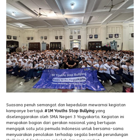
Alumni
Kegiatan Kemitraan
Penbes 2026
Antologi Puisi 1
Antologi Puisi 2
Antologi Puisi 3
Antologi Puisi 4
Antologi Cerpen B.Inggris
Suasana penuh semangat dan kepedulian mewarnai kegiatan
kampanye bertajuk
#1M Youths Stop Bullying
yang
diselenggarakan oleh SMA Negeri 3 Yogyakarta. Kegiatan ini
merupakan bagian dari gerakan nasional yang bertujuan
mengajak satu juta pemuda Indonesia untuk bersama-sama
menyuarakan penolakan terhadap segala bentuk perundungan