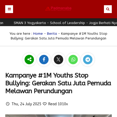
AN 3 Yogyakarta - School of Leadership - Jogja Berhati Nyaman
Beranda
Profil
You are here :
Home
-
Berita
- Kampanye #1M Youths Stop
Bullying: Gerakan Satu Juta Pemuda Melawan Perundungan
Berita
Identitas Sekolah
Direktori
Visi-Misi
Terbaru
Keunggulan
Struktur Organisasi
Editorial
Guru & Karyawan
Galeri
Sejarah
Blog Guru
Prestasi
Kampanye #1M Youths Stop
Download
Seragam
Padmanaba Smart Service
Foto
Bullying: Gerakan Satu Juta Pemuda
Hubungi Kami
Kolom Siswa
Majalah Digital
Video
Melawan Perundungan
Bulletin
Pengumuman
Karya Siswa
Thu, 24 July 2025
Read 1010x
Link Referensi
Fasilitas
Padnews
Progresif #37
PPDB
Eskul
Majalah Progresif
Event Padmanaba
Padstory