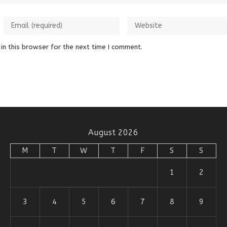
in this browser for the next time I comment.
August 2026
M
T
W
T
F
S
S
1
2
3
4
5
6
7
8
9