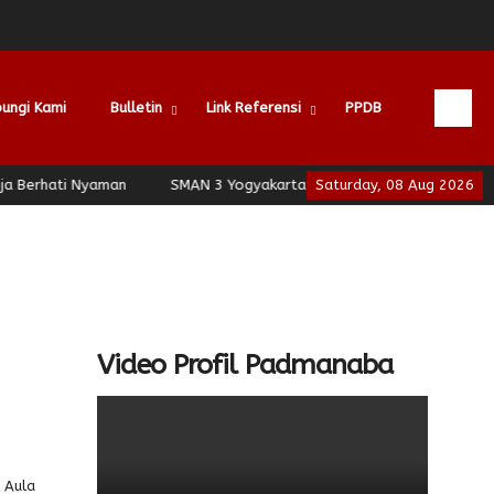
ungi Kami
Bulletin
Link Referensi
PPDB
ati Nyaman
SMAN 3 Yogyakarta - School of Leadership - Jogja Be
Saturday, 08 Aug 2026
Video Profil Padmanaba
 Aula