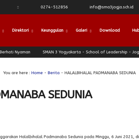
:
:
0274-512856
info@sma3jogja.sch.id
Direktori
Keunggulan
Galeri
Download
Hub
 Nyaman
SMAN 3 Yogyakarta - School of Leadership - Jogja Berh
You are here :
Home
-
Berita
- HALALBIHALAL PADMANABA SEDUNIA
DMANABA SEDUNIA
garakan Halalbihalal Padmanaba Sedunia pada Minggu, 6 Juni 2021, di