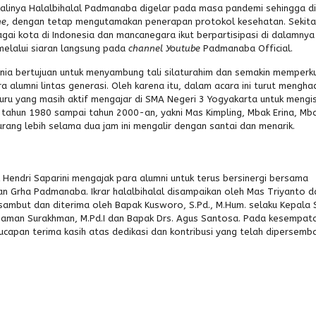
kalinya Halalbihalal Padmanaba digelar pada masa pandemi sehingga di
ne
, dengan tetap mengutamakan penerapan protokol kesehatan. Sekita
i kota di Indonesia dan mancanegara ikut berpartisipasi di dalamnya
melalui siaran langsung pada
channel
Youtube
Padmanaba Official.
ia bertujuan untuk menyambung tali silaturahim dan semakin memperk
 alumni lintas generasi. Oleh karena itu, dalam acara ini turut mengha
ru yang masih aktif mengajar di SMA Negeri 3 Yogyakarta untuk mengis
i tahun 1980 sampai tahun 2000-an, yakni Mas Kimpling, Mbak Erina, Mb
rang lebih selama dua jam ini mengalir dengan santai dan menarik.
ndri Saparini mengajak para alumni untuk terus bersinergi bersama
n Grha Padmanaba. Ikrar halalbihalal disampaikan oleh Mas Triyanto 
isambut dan diterima oleh Bapak Kusworo, S.Pd., M.Hum. selaku Kepala
Maman Surakhman, M.Pd.I dan Bapak Drs. Agus Santosa. Pada kesempatan
capan terima kasih atas dedikasi dan kontribusi yang telah dipersemb