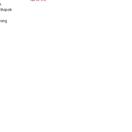
.
, Bapak
yang