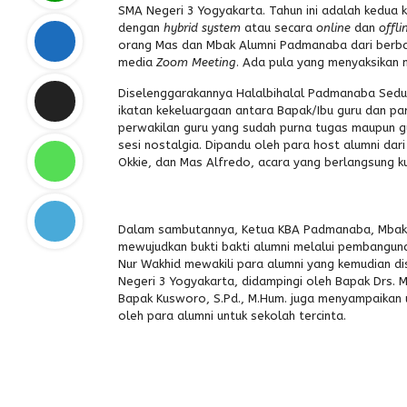
SMA Negeri 3 Yogyakarta. Tahun ini adalah kedua 
dengan
hybrid system
atau secara
online
dan
offli
orang Mas dan Mbak Alumni Padmanaba dari berbaga
media
Zoom Meeting
. Ada pula yang menyaksikan 
Diselenggarakannya Halalbihalal Padmanaba Sedun
ikatan kekeluargaan antara Bapak/Ibu guru dan para
perwakilan guru yang sudah purna tugas maupun gu
sesi nostalgia. Dipandu oleh para host alumni dar
Okkie, dan Mas Alfredo, acara yang berlangsung ku
Dalam sambutannya, Ketua KBA Padmanaba, Mbak He
mewujudkan bukti bakti alumni melalui pembanguna
Nur Wakhid mewakili para alumni yang kemudian d
Negeri 3 Yogyakarta, didampingi oleh Bapak Drs. 
Bapak Kusworo, S.Pd., M.Hum. juga menyampaikan u
oleh para alumni untuk sekolah tercinta.