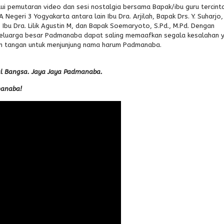
ui pemutaran video dan sesi nostalgia bersama Bapak/ibu guru tercinta
 Negeri 3 Yogyakarta antara lain Ibu Dra. Arjilah, Bapak Drs. Y. Suharjo
, Ibu Dra. Lilik Agustin M, dan Bapak Soemaryoto, S.Pd., M.Pd. Dengan
uh keluarga besar Padmanaba dapat saling memaafkan segala kesalahan 
an tangan untuk menjunjung nama harum Padmanaba.
al Bangsa. Jaya Jaya Padmanaba.
manaba!