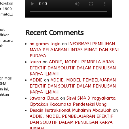
lakukan
r 1900
 melalui
uat
Recent Comments
dirkan
i acara
nn games login
on
INFORMASI PEMILIHAN
ak
MATA PELAJARAN LINTAS MINAT DAN SENI
BUDAYA
laura
on
ADDIE, MODEL PEMBELAJARAN
EFEKTIF DAN SOLUTIF DALAM PENULISAN
KARYA ILMIAH.
dan Mas
ADDIE
on
ADDIE, MODEL PEMBELAJARAN
 SMA
EFEKTIF DAN SOLUTIF DALAM PENULISAN
 ini,
KARYA ILMIAH.
ahkan
Jawara Cloud
on
Siswi SMA 3 Yogyakarta
Ciptakan Kacamata Pendeteksi Uang
Desain Instruksional Muhaimin Abdullah
on
ADDIE, MODEL PEMBELAJARAN EFEKTIF
DAN SOLUTIF DALAM PENULISAN KARYA
ILMIAH.