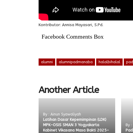
Kontributor: Annisa Mayasari, S.Pd.
Facebook Comments Box
alumni
alumnipadmanaba
halalbihalal
pa
Another Article
By : Ainun Syawaliyah
Latihan Dasar Kepemimpinan (LDK)
MPK–OSIS SMAN 3 Yogyakarta
By :
Kabinet Vikasana Masa Bakti 2025–
Pad