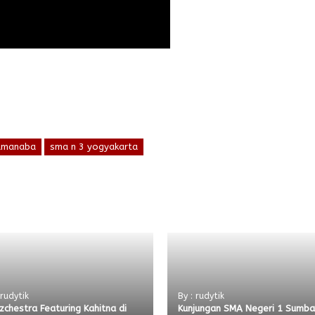
dmanaba
sma n 3 yogyakarta
 rudytik
By : rudytik
zchestra Featuring Kahitna di
Kunjungan SMA Negeri 1 Sumb