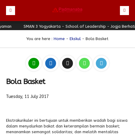
man
Beranda
SMAN 3 Yogyakarta - School of Leadership - Jogja Berhati 
Profil
You are here :
Home
-
Ekskul
- Bola Basket
Berita
Direktori
Keunggulan
Bola Basket
Galeri
Download
Tuesday, 11 July 2017
Hubungi Kami
Bulletin
Ekstrakurikuler ini bertujuan untuk memberikan wadah bagi siswa
Link Referensi
dalam menyalurkan bakat dan keterampilan bermain basket;
menanamkan semangat solidaritas; dan melatih mentalitas
PPDB