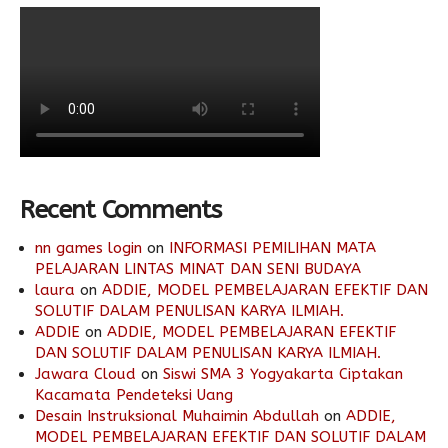
Recent Comments
nn games login
on
INFORMASI PEMILIHAN MATA
PELAJARAN LINTAS MINAT DAN SENI BUDAYA
laura
on
ADDIE, MODEL PEMBELAJARAN EFEKTIF DAN
SOLUTIF DALAM PENULISAN KARYA ILMIAH.
ADDIE
on
ADDIE, MODEL PEMBELAJARAN EFEKTIF
DAN SOLUTIF DALAM PENULISAN KARYA ILMIAH.
Jawara Cloud
on
Siswi SMA 3 Yogyakarta Ciptakan
Kacamata Pendeteksi Uang
Desain Instruksional Muhaimin Abdullah
on
ADDIE,
MODEL PEMBELAJARAN EFEKTIF DAN SOLUTIF DALAM