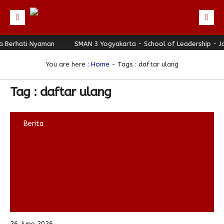
erhati Nyaman
Beranda
SMAN 3 Yogyakarta - School of Leadership - Jogj
Profil
You are here :
Home
-
Tags : daftar ulang
Berita
Tag : daftar ulang
Direktori
Keunggulan
Berita
Galeri
Download
Hubungi Kami
Bulletin
Link Referensi
PPDB