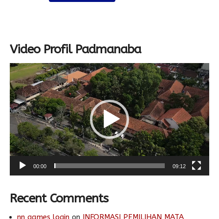
Video Profil Padmanaba
Video
Player
00:00
09:12
Recent Comments
nn games login
on
INFORMASI PEMILIHAN MATA