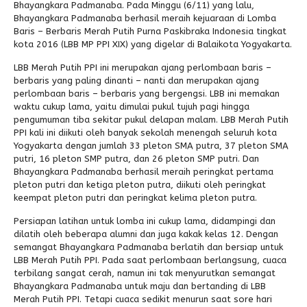
Bhayangkara Padmanaba. Pada Minggu (6/11) yang lalu,
Bhayangkara Padmanaba berhasil meraih kejuaraan di Lomba
Alumni
Kegiatan Kemitraan
Penbes 2026
Antologi Puisi 1
Baris – Berbaris Merah Putih Purna Paskibraka Indonesia tingkat
kota 2016 (LBB MP PPI XIX) yang digelar di Balaikota Yogyakarta.
Antologi Puisi 2
LBB Merah Putih PPI ini merupakan ajang perlombaan baris –
Antologi Puisi 3
berbaris yang paling dinanti – nanti dan merupakan ajang
perlombaan baris – berbaris yang bergengsi. LBB ini memakan
Antologi Puisi 4
waktu cukup lama, yaitu dimulai pukul tujuh pagi hingga
pengumuman tiba sekitar pukul delapan malam. LBB Merah Putih
Antologi Cerpen B.Inggris
PPI kali ini diikuti oleh banyak sekolah menengah seluruh kota
Yogyakarta dengan jumlah 33 pleton SMA putra, 37 pleton SMA
putri, 16 pleton SMP putra, dan 26 pleton SMP putri. Dan
Bhayangkara Padmanaba berhasil meraih peringkat pertama
pleton putri dan ketiga pleton putra, diikuti oleh peringkat
keempat pleton putri dan peringkat kelima pleton putra.
Persiapan latihan untuk lomba ini cukup lama, didampingi dan
dilatih oleh beberapa alumni dan juga kakak kelas 12. Dengan
semangat Bhayangkara Padmanaba berlatih dan bersiap untuk
LBB Merah Putih PPI. Pada saat perlombaan berlangsung, cuaca
terbilang sangat cerah, namun ini tak menyurutkan semangat
Bhayangkara Padmanaba untuk maju dan bertanding di LBB
Merah Putih PPI. Tetapi cuaca sedikit menurun saat sore hari