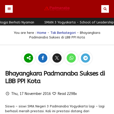
ja Berhati Nyaman
Beranda
SMAN 3 Yogyakarta - School of Leadership - J
Profil
You are here :
Home
-
Tak Berkategori
- Bhayangkara
Padmanaba Sukses di LBB PPI Kota
Berita
Identitas Sekolah
Direktori
Visi-Misi
Terbaru
Keunggulan
Struktur Organisasi
Editorial
Guru & Karyawan
Galeri
Sejarah
Blog Guru
Prestasi
Bhayangkara Padmanaba Sukses di
Download
Seragam
Padmanaba Smart Service
Foto
LBB PPI Kota
Hubungi Kami
Kolom Siswa
Majalah Digital
Video
Thu, 17 November 2016
Read 2298x
Bulletin
Pengumuman
Karya Siswa
Link Referensi
Fasilitas
Padnews
Progresif #37
Siswa – siswi SMA Negeri 3 Padmanaba Yogyakarta lagi – lagi
berhasil meraih prestasi. Kali ini prestasi datang dari
PPDB
Eskul
Majalah Progresif
Event Padmanaba
Padstory