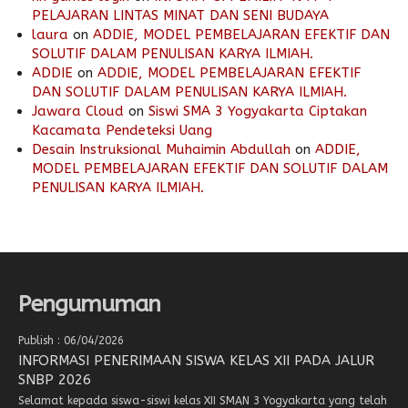
PELAJARAN LINTAS MINAT DAN SENI BUDAYA
laura
on
ADDIE, MODEL PEMBELAJARAN EFEKTIF DAN
SOLUTIF DALAM PENULISAN KARYA ILMIAH.
ADDIE
on
ADDIE, MODEL PEMBELAJARAN EFEKTIF
DAN SOLUTIF DALAM PENULISAN KARYA ILMIAH.
Jawara Cloud
on
Siswi SMA 3 Yogyakarta Ciptakan
Kacamata Pendeteksi Uang
Desain Instruksional Muhaimin Abdullah
on
ADDIE,
MODEL PEMBELAJARAN EFEKTIF DAN SOLUTIF DALAM
PENULISAN KARYA ILMIAH.
Pengumuman
Publish : 06/04/2026
INFORMASI PENERIMAAN SISWA KELAS XII PADA JALUR
SNBP 2026
Selamat kepada siswa-siswi kelas XII SMAN 3 Yogyakarta yang telah