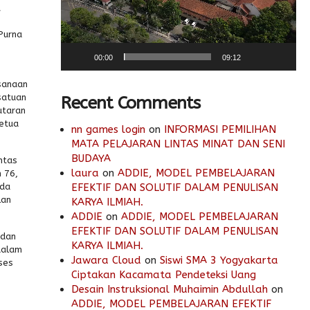
t
Purna
00:00
09:12
sanaan
satuan
Recent Comments
utaran
Ketua
nn games login
on
INFORMASI PEMILIHAN
MATA PELAJARAN LINTAS MINAT DAN SENI
BUDAYA
ntas
laura
on
ADDIE, MODEL PEMBELAJARAN
 76,
uda
EFEKTIF DAN SOLUTIF DALAM PENULISAN
lan
KARYA ILMIAH.
ADDIE
on
ADDIE, MODEL PEMBELAJARAN
EFEKTIF DAN SOLUTIF DALAM PENULISAN
 dan
KARYA ILMIAH.
dalam
Jawara Cloud
on
Siswi SMA 3 Yogyakarta
ses
Ciptakan Kacamata Pendeteksi Uang
Desain Instruksional Muhaimin Abdullah
on
ADDIE, MODEL PEMBELAJARAN EFEKTIF