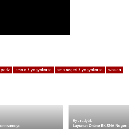
padz
sma n 3 yogyakarta
sma negeri 3 yogyakarta
wisuda
By : rudytik
Layanan Online BK SMA Negeri 
: annisamaya