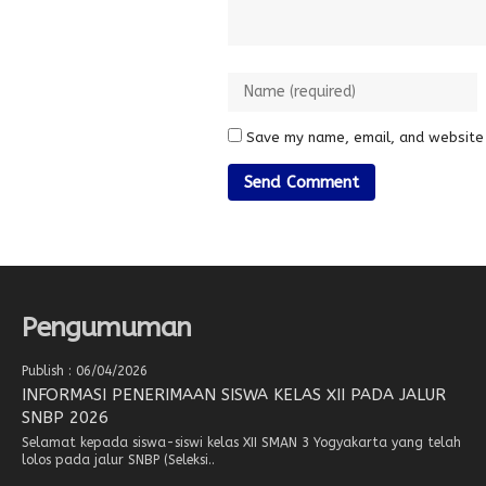
Save my name, email, and website 
Pengumuman
Publish : 06/04/2026
INFORMASI PENERIMAAN SISWA KELAS XII PADA JALUR
SNBP 2026
Selamat kepada siswa-siswi kelas XII SMAN 3 Yogyakarta yang telah
lolos pada jalur SNBP (Seleksi..