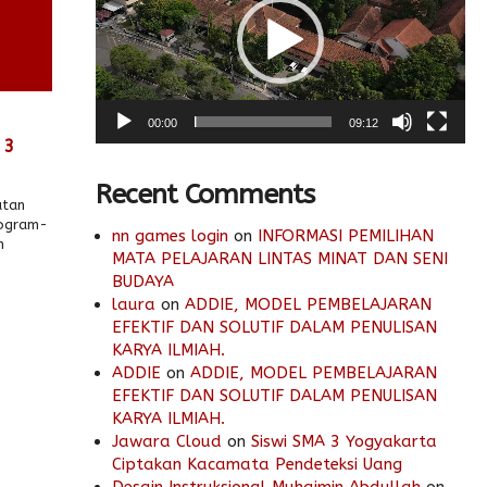
00:00
09:12
 3
Recent Comments
atan
rogram-
nn games login
on
INFORMASI PEMILIHAN
n
MATA PELAJARAN LINTAS MINAT DAN SENI
BUDAYA
laura
on
ADDIE, MODEL PEMBELAJARAN
EFEKTIF DAN SOLUTIF DALAM PENULISAN
KARYA ILMIAH.
ADDIE
on
ADDIE, MODEL PEMBELAJARAN
EFEKTIF DAN SOLUTIF DALAM PENULISAN
KARYA ILMIAH.
Jawara Cloud
on
Siswi SMA 3 Yogyakarta
Ciptakan Kacamata Pendeteksi Uang