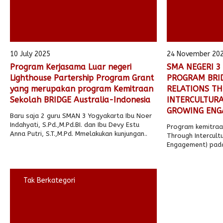
10 July 2025
24 November 20
Program Kerjasama Luar negeri
SMA NEGERI 3
Lighthouse Partership Program Grant
PROGRAM BRID
yang merupakan program Kemitraan
RELATIONS T
Sekolah BRIDGE Australia-Indonesia
INTERCULTURA
GROWING ENG
Baru saja 2 guru SMAN 3 Yogyakarta Ibu Noer
Indahyati, S.Pd.,M.Pd.BI. dan Ibu Devy Estu
Program kemitraan
Anna Putri, S.T.,M.Pd. Mmelakukan kunjungan..
Through Intercult
Engagement) pada
sampai dengan tan
Tak Berkategori