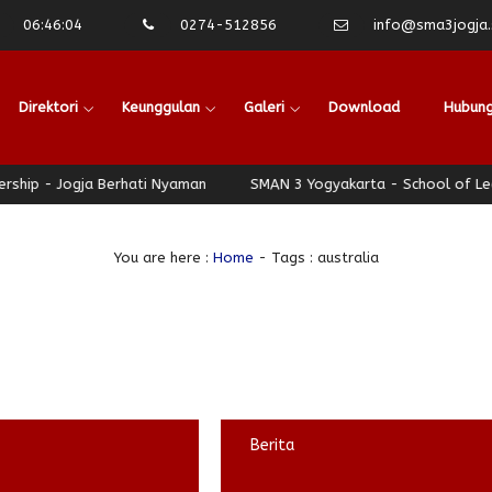
06
:
46
:
05
0274-512856
info@sma3jogja.s
Direktori
Keunggulan
Galeri
Download
Hubung
 - Jogja Berhati Nyaman
SMAN 3 Yogyakarta - School of Leaders
You are here :
Home
-
Tags : australia
Berita