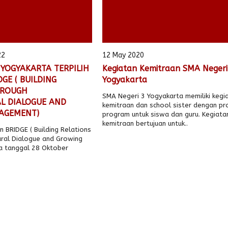
22
12 May 2020
 YOGYAKARTA TERPILIH
Kegiatan Kemitraan SMA Negeri
GE ( BUILDING
Yogyakarta
HROUGH
SMA Negeri 3 Yogyakarta memiliki kegi
L DIALOGUE AND
kemitraan dan school sister dengan p
AGEMENT)
program untuk siswa dan guru. Kegiata
kemitraan bertujuan untuk..
 BRIDGE ( Building Relations
ural Dialogue and Growing
 tanggal 28 Oktober
ggal 7..