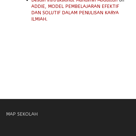
Desain Instruksional Muhaimin Abdullah
on
ADDIE, MODEL PEMBELAJARAN EFEKTIF
DAN SOLUTIF DALAM PENULISAN KARYA
ILMIAH.
MAP SEKOLAH