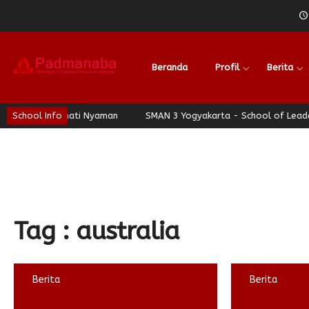
Beranda
Profil
Berita
 Jogja Berhati Nyaman
School Info
SMAN 3 Yogyakarta - School of Leadership
Tag : australia
Berita
Berita