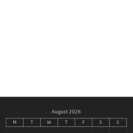
August 2026
M
T
W
T
F
S
S