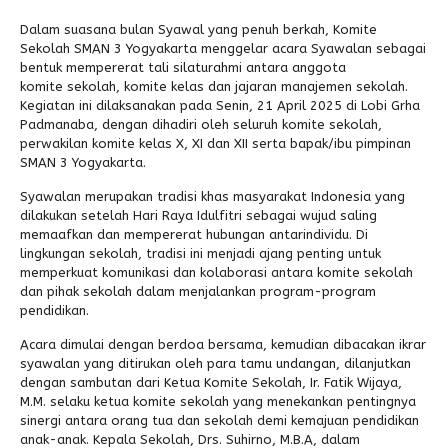
Dalam suasana bulan Syawal yang penuh berkah, Komite
Alumni
Kegiatan Kemitraan
Penbes 2026
Antologi Puisi 1
Sekolah SMAN 3 Yogyakarta menggelar acara Syawalan sebagai
bentuk mempererat tali silaturahmi antara anggota
Antologi Puisi 2
komite sekolah, komite kelas dan jajaran manajemen sekolah.
Kegiatan ini dilaksanakan pada Senin, 21 April 2025 di Lobi Grha
Antologi Puisi 3
Padmanaba, dengan dihadiri oleh seluruh komite sekolah,
perwakilan komite kelas X, XI dan XII serta bapak/ibu pimpinan
Antologi Puisi 4
SMAN 3 Yogyakarta.
Antologi Cerpen B.Inggris
Syawalan merupakan tradisi khas masyarakat Indonesia yang
dilakukan setelah Hari Raya Idulfitri sebagai wujud saling
memaafkan dan mempererat hubungan antarindividu. Di
lingkungan sekolah, tradisi ini menjadi ajang penting untuk
memperkuat komunikasi dan kolaborasi antara komite sekolah
dan pihak sekolah dalam menjalankan program-program
pendidikan.
Acara dimulai dengan berdoa bersama, kemudian dibacakan ikrar
syawalan yang ditirukan oleh para tamu undangan, dilanjutkan
dengan sambutan dari Ketua Komite Sekolah, Ir. Fatik Wijaya,
M.M. selaku ketua komite sekolah yang menekankan pentingnya
sinergi antara orang tua dan sekolah demi kemajuan pendidikan
anak-anak. Kepala Sekolah, Drs. Suhirno, M.B.A, dalam