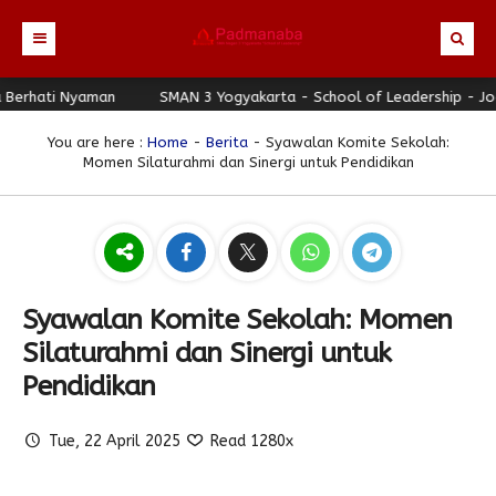
hati Nyaman
Beranda
SMAN 3 Yogyakarta - School of Leadership - Jogja 
Profil
You are here :
Home
-
Berita
- Syawalan Komite Sekolah:
Momen Silaturahmi dan Sinergi untuk Pendidikan
Berita
Identitas Sekolah
Direktori
Visi-Misi
Terbaru
Keunggulan
Struktur Organisasi
Editorial
Guru & Karyawan
Galeri
Sejarah
Blog Guru
Prestasi
Syawalan Komite Sekolah: Momen
Download
Seragam
Padmanaba Smart Service
Foto
Silaturahmi dan Sinergi untuk
Hubungi Kami
Kolom Siswa
Majalah Digital
Video
Pendidikan
Bulletin
Pengumuman
Karya Siswa
Tue, 22 April 2025
Read 1280x
Link Referensi
Fasilitas
Padnews
Progresif #37
PPDB
Eskul
Majalah Progresif
Event Padmanaba
Padstory