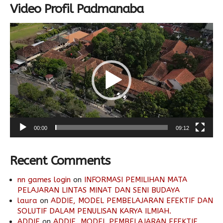
Video Profil Padmanaba
Video
Player
00:00
09:12
Recent Comments
nn games login
on
INFORMASI PEMILIHAN MATA
PELAJARAN LINTAS MINAT DAN SENI BUDAYA
laura
on
ADDIE, MODEL PEMBELAJARAN EFEKTIF DAN
SOLUTIF DALAM PENULISAN KARYA ILMIAH.
ADDIE
on
ADDIE, MODEL PEMBELAJARAN EFEKTIF