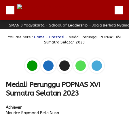
SMAN 3 Yogyakarta - School of Leadership - Jogja Berhati Nyaman
Beranda
Profil
You are here :
Home
-
Prestasi
- Medali Perunggu POPNAS XVI
Sumatra Selatan 2023
Berita
Direktori
Keunggulan
Galeri
Medali Perunggu POPNAS XVI
Download
Sumatra Selatan 2023
Hubungi Kami
Achiever
Bulletin
Maurice Raymond Bela Nusa
Link Referensi
PPDB