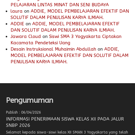
PELAJARAN LINTAS MINAT DAN SENI BUDAYA
laura
on
ADDIE, MODEL PEMBELAJARAN EFEKTIF DAN
SOLUTIF DALAM PENULISAN KARYA ILMIAH.
ADDIE
on
ADDIE, MODEL PEMBELAJARAN EFEKTIF
DAN SOLUTIF DALAM PENULISAN KARYA ILMIAH.
Jawara Cloud
on
Siswi SMA 3 Yogyakarta Ciptakan
Kacamata Pendeteksi Uang
Desain Instruksional Muhaimin Abdullah
on
ADDIE,
MODEL PEMBELAJARAN EFEKTIF DAN SOLUTIF DALAM
PENULISAN KARYA ILMIAH.
Pengumuman
Publish : 06/04/2026
INFORMASI PENERIMAAN SISWA KELAS XII PADA JALUR
SNBP 2026
Selamat kepada siswa-siswi kelas XII SMAN 3 Yogyakarta yang telah