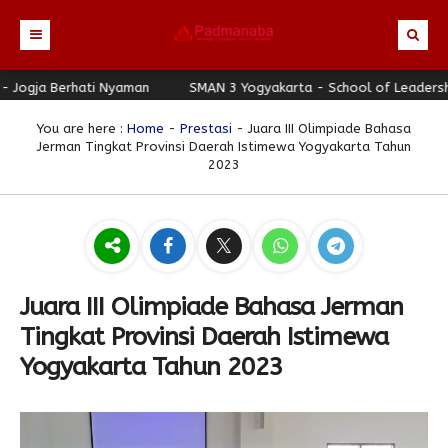
a Berhati Nyaman
Beranda
SMAN 3 Yogyakarta - School of Leadership - J
Profil
You are here :
Home
-
Prestasi
- Juara III Olimpiade Bahasa
Jerman Tingkat Provinsi Daerah Istimewa Yogyakarta Tahun
Berita
Identitas Sekolah
2023
Direktori
Visi-Misi
Terbaru
Keunggulan
Struktur Organisasi
Editorial
Guru & Karyawan
Galeri
Sejarah
Blog Guru
Prestasi
Juara III Olimpiade Bahasa Jerman
Download
Seragam
Padmanaba Smart Service
Foto
Tingkat Provinsi Daerah Istimewa
Hubungi Kami
Kolom Siswa
Majalah Digital
Video
Yogyakarta Tahun 2023
Bulletin
Pengumuman
Karya Siswa
Link Referensi
Fasilitas
Padnews
Progresif #37
PPDB
Eskul
Majalah Progresif
Event Padmanaba
Padstory