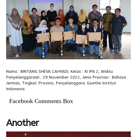
Alumni
Kegiatan Kemitraan
Penbes 2026
Antologi Puisi 1
Antologi Puisi 2
Antologi Puisi 3
Antologi Puisi 4
Antologi Cerpen B.Inggris
Nama : BINTANG SHEVA CAHYADI, Kelas : XI IPA 2, Waktu
Penyelenggaraan : 29 November 2022, Jenis Prestasi : Bahasa
Jerman, Tingkat: Provinsi, Penyelenggara: Goethe Institut
Indonesia.
Facebook Comments Box
Another