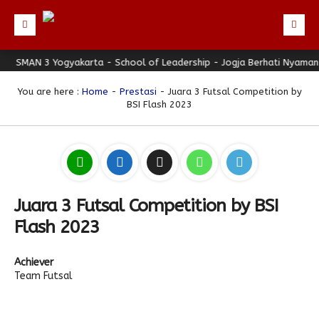
AN 3 Yogyakarta - School of Leadership - Jogja Berhati Nyaman
Beranda
Profil
You are here :
Home
-
Prestasi
- Juara 3 Futsal Competition by
BSI Flash 2023
Berita
Direktori
Keunggulan
Galeri
Juara 3 Futsal Competition by BSI
Download
Flash 2023
Hubungi Kami
Achiever
Bulletin
Team Futsal
Link Referensi
PPDB