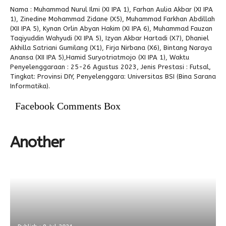
Nama : Muhammad Nurul Ilmi (XI IPA 1), Farhan Aulia Akbar (XI IPA
Alumni
1), Zinedine Mohammad Zidane (X5), Muhammad Farkhan Abdillah
(XII IPA 5), Kynan Orlin Abyan Hakim (XI IPA 6), Muhammad Fauzan
Taqiyuddin Wahyudi (XI IPA 5), Izyan Akbar Hartadi (X7), Dhaniel
Akhilla Satriani Gumilang (X1), Firja Nirbana (X6), Bintang Naraya
Anansa (XII IPA 5),Hamid Suryotriatmojo (XI IPA 1), Waktu
Penyelenggaraan : 25-26 Agustus 2023, Jenis Prestasi : Futsal,
Tingkat: Provinsi DIY, Penyelenggara: Universitas BSI (Bina Sarana
Informatika).
Facebook Comments Box
Another