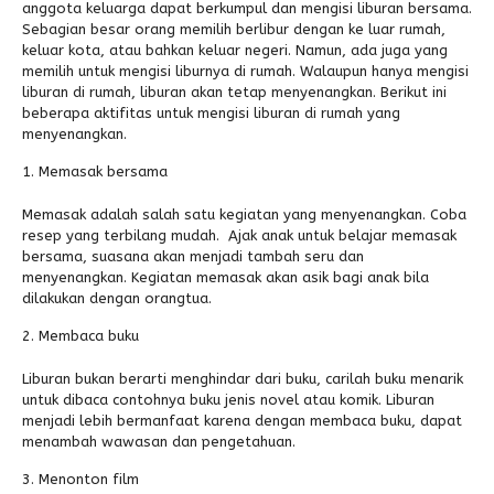
anggota keluarga dapat berkumpul dan mengisi liburan bersama.
Sebagian besar orang memilih berlibur dengan ke luar rumah,
Alumni
Kegiatan Kemitraan
Penbes 2026
Antologi Puisi 1
keluar kota, atau bahkan keluar negeri. Namun, ada juga yang
memilih untuk mengisi liburnya di rumah. Walaupun hanya mengisi
Antologi Puisi 2
liburan di rumah, liburan akan tetap menyenangkan. Berikut ini
beberapa aktifitas untuk mengisi liburan di rumah yang
Antologi Puisi 3
menyenangkan.
Antologi Puisi 4
Memasak bersama
Antologi Cerpen B.Inggris
Memasak adalah salah satu kegiatan yang menyenangkan. Coba
resep yang terbilang mudah. Ajak anak untuk belajar memasak
bersama, suasana akan menjadi tambah seru dan
menyenangkan. Kegiatan memasak akan asik bagi anak bila
dilakukan dengan orangtua.
Membaca buku
Liburan bukan berarti menghindar dari buku, carilah buku menarik
untuk dibaca contohnya buku jenis novel atau komik. Liburan
menjadi lebih bermanfaat karena dengan membaca buku, dapat
menambah wawasan dan pengetahuan.
Menonton film