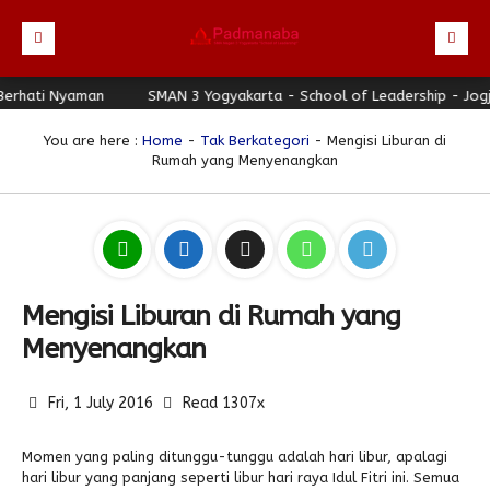
ati Nyaman
Beranda
SMAN 3 Yogyakarta - School of Leadership - Jogja Be
Profil
You are here :
Home
-
Tak Berkategori
- Mengisi Liburan di
Rumah yang Menyenangkan
Berita
Identitas Sekolah
Direktori
Visi-Misi
Terbaru
Keunggulan
Struktur Organisasi
Editorial
Guru & Karyawan
Galeri
Sejarah
Blog Guru
Prestasi
Mengisi Liburan di Rumah yang
Download
Seragam
Padmanaba Smart Service
Foto
Menyenangkan
Hubungi Kami
Kolom Siswa
Majalah Digital
Video
Fri, 1 July 2016
Read 1307x
Bulletin
Pengumuman
Karya Siswa
Link Referensi
Fasilitas
Padnews
Progresif #37
Momen yang paling ditunggu-tunggu adalah hari libur, apalagi
hari libur yang panjang seperti libur hari raya Idul Fitri ini. Semua
PPDB
Eskul
Majalah Progresif
Event Padmanaba
Padstory