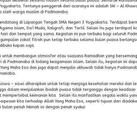
enjalin ukhuwah sesama muslim selama bulan puasa. Semarak Ramadha
ogyakarta. Tentunya penggerak dari acaranya ini adalah SKI – Al Khawa
ma oleh warga muslim di Padmanaba.
mendatang di Lapangan Tengah SMA Negeri 3 Yogyakarta. Terdapat be
ma Islam, Da’i Muda, Kaligrafi, dan Tartil. Selain itu juga terdapat ka
hari dan tempat yang sama. Kegiatan ini pun terbuka bagi seluruh Pa
ngumpulan zakat fitrah pun tetap terbuka selama bulan puasa berlangs
dibuka kapan saja.
lah untuk membangun atmosfer atau suasana Ramadhan yang berseman
 di Padmanaba di bidang keagamaan Islam. Selain itu, kegiatan ini dap
h Yang Maha Esa dan juga dapat menjalin ukhuwah tidak hanya Padmana
dmanaba.
siswa – siswi diharapkan untuk tetap menjaga kesehatan mereka dan le
ga dalam menjalankan ibadah puasa tidak terganggu dengan keadaan f
t mempertebal keimanan kita. Selain itu manfaatkan segala waktu yan
qwaan kita terhadap Allah Yang Maha Esa, seperti tujuan dari diadak
 bulan penuh hikmah ini dengan penuh syukur.