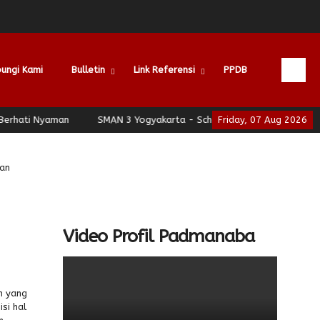
ungi Kami
Bulletin
Link Referensi
PPDB
i Nyaman
SMAN 3 Yogyakarta - School of Leadership - Jogja Ber
Friday, 07 Aug 2026
an
Video Profil Padmanaba
n yang
si hal