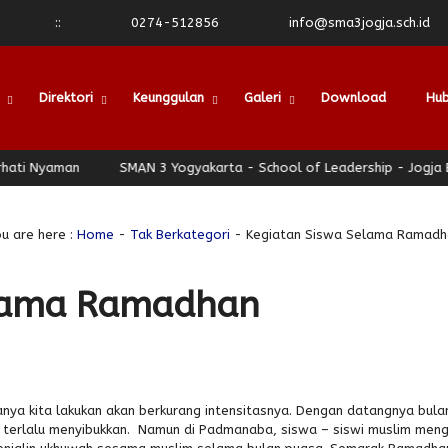
:
:
0274-512856
info@sma3jogja.sch.id
Direktori
Keunggulan
Galeri
Download
Hub
Nyaman
SMAN 3 Yogyakarta - School of Leadership - Jogja Berhat
u are here :
Home
-
Tak Berkategori
- Kegiatan Siswa Selama Ramadh
elama Ramadhan
anya kita lakukan akan berkurang intensitasnya. Dengan datangnya bula
ak terlalu menyibukkan. Namun di Padmanaba, siswa – siswi muslim mengi