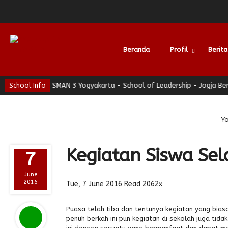
Beranda
Profil
Berita
man
School Info
SMAN 3 Yogyakarta - School of Leadership - Jogja Berhati 
Alumni
Yo
Kegiatan Siswa S
7
June
2016
Tue, 7 June 2016
Read 2062x
Puasa telah tiba dan tentunya kegiatan yang bias
penuh berkah ini pun kegiatan di sekolah juga tid