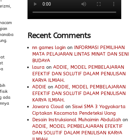
n
rizmi,
rmacam
jian
Recent Comments
dmanaba
ung.
nn games login
on
INFORMASI PEMILIHAN
MATA PELAJARAN LINTAS MINAT DAN SENI
gat
BUDAYA
at
laura
on
ADDIE, MODEL PEMBELAJARAN
ba
EFEKTIF DAN SOLUTIF DALAM PENULISAN
KARYA ILMIAH.
bih
ADDIE
on
ADDIE, MODEL PEMBELAJARAN
isik
EFEKTIF DAN SOLUTIF DALAM PENULISAN
g ada
KARYA ILMIAH.
annya
Jawara Cloud
on
Siswi SMA 3 Yogyakarta
Ciptakan Kacamata Pendeteksi Uang
Desain Instruksional Muhaimin Abdullah
on
ADDIE, MODEL PEMBELAJARAN EFEKTIF
DAN SOLUTIF DALAM PENULISAN KARYA
ILMIAH.