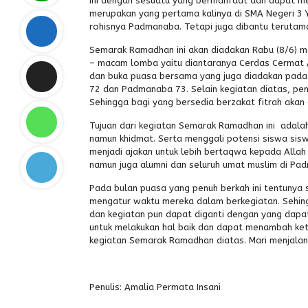
ini dengan sesuatu yang bermanfaat dan dapat m
merupakan yang pertama kalinya di SMA Negeri 3 Y
rohisnya Padmanaba. Tetapi juga dibantu teruta
Semarak Ramadhan ini akan diadakan Rabu (8/6) 
– macam lomba yaitu diantaranya Cerdas Cermat Aga
dan buka puasa bersama yang juga diadakan pada 
72 dan Padmanaba 73. Selain kegiatan diatas, pe
Sehingga bagi yang bersedia berzakat fitrah akan 
Tujuan dari kegiatan Semarak Ramadhan ini ada
namun khidmat. Serta menggali potensi siswa siswi
menjadi ajakan untuk lebih bertaqwa kepada Alla
namun juga alumni dan seluruh umat muslim di Pa
Pada bulan puasa yang penuh berkah ini tentunya 
mengatur waktu mereka dalam berkegiatan. Sehing
dan kegiatan pun dapat diganti dengan yang dapa
untuk melakukan hal baik dan dapat menambah keta
kegiatan Semarak Ramadhan diatas. Mari menjalani
Penulis: Amalia Permata Insani