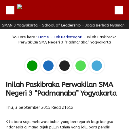
N 3 Yogyakarta - School of Leadership - Jogja Berhati Nyaman
Beranda
Profil
You are here :
Home
-
Tak Berkategori
- Inilah Paskibraka
Perwakilan SMA Negeri 3 “Padmanaba” Yogyakarta
Berita
Direktori
Keunggulan
Galeri
Inilah Paskibraka Perwakilan SMA
Download
Negeri 3 “Padmanaba” Yogyakarta
Hubungi Kami
Thu, 3 September 2015
Read 2161x
Bulletin
Link Referensi
Kita baru saja melewati bulan yang bersejarah bagi bangsa
Indonesia di mana tujuh puluh tahun yang lalu para pendiri
PPDB